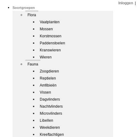
Inloggen
|
Soortgroepen
Flora
Vaatplanten
Mossen
Korstmossen
Paddenstoelen
Kranswieren
Wieren
Fauna
Zoogdieren
Reptielen
Amfibieën
Vissen
Dagvlinders
Nachtvlinders
Microvlinders
Libellen
Weekdieren
Kreeftachtigen