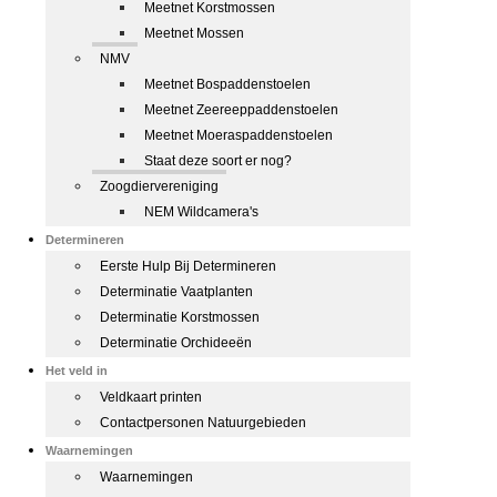
Meetnet Korstmossen
Meetnet Mossen
NMV
Meetnet Bospaddenstoelen
Meetnet Zeereeppaddenstoelen
Meetnet Moeraspaddenstoelen
Staat deze soort er nog?
Zoogdiervereniging
NEM Wildcamera's
Determineren
Eerste Hulp Bij Determineren
Determinatie Vaatplanten
Determinatie Korstmossen
Determinatie Orchideeën
Het veld in
Veldkaart printen
Contactpersonen Natuurgebieden
Waarnemingen
Waarnemingen