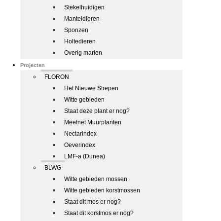
Stekelhuidigen
Manteldieren
Sponzen
Holtedieren
Overig marien
Projecten
FLORON
Het Nieuwe Strepen
Witte gebieden
Staat deze plant er nog?
Meetnet Muurplanten
Nectarindex
Oeverindex
LMF-a (Dunea)
BLWG
Witte gebieden mossen
Witte gebieden korstmossen
Staat dit mos er nog?
Staat dit korstmos er nog?