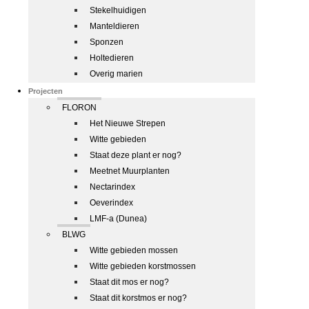
Stekelhuidigen
Manteldieren
Sponzen
Holtedieren
Overig marien
Projecten
FLORON
Het Nieuwe Strepen
Witte gebieden
Staat deze plant er nog?
Meetnet Muurplanten
Nectarindex
Oeverindex
LMF-a (Dunea)
BLWG
Witte gebieden mossen
Witte gebieden korstmossen
Staat dit mos er nog?
Staat dit korstmos er nog?