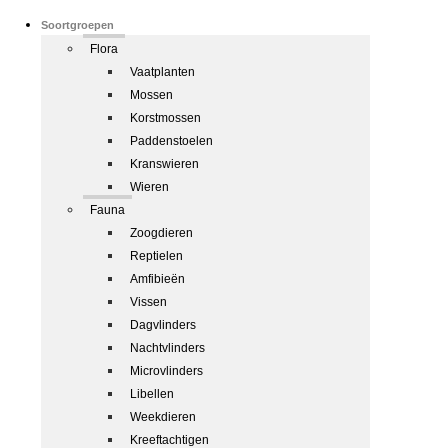
Soortgroepen
Flora
Vaatplanten
Mossen
Korstmossen
Paddenstoelen
Kranswieren
Wieren
Fauna
Zoogdieren
Reptielen
Amfibieën
Vissen
Dagvlinders
Nachtvlinders
Microvlinders
Libellen
Weekdieren
Kreeftachtigen