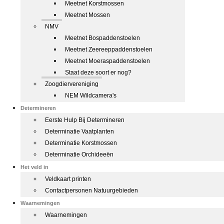
Meetnet Korstmossen
Meetnet Mossen
NMV
Meetnet Bospaddenstoelen
Meetnet Zeereeppaddenstoelen
Meetnet Moeraspaddenstoelen
Staat deze soort er nog?
Zoogdiervereniging
NEM Wildcamera's
Determineren
Eerste Hulp Bij Determineren
Determinatie Vaatplanten
Determinatie Korstmossen
Determinatie Orchideeën
Het veld in
Veldkaart printen
Contactpersonen Natuurgebieden
Waarnemingen
Waarnemingen