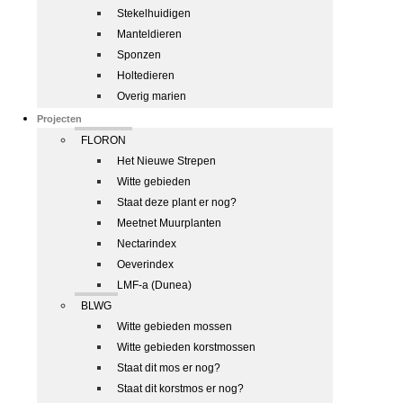
Stekelhuidigen
Manteldieren
Sponzen
Holtedieren
Overig marien
Projecten
FLORON
Het Nieuwe Strepen
Witte gebieden
Staat deze plant er nog?
Meetnet Muurplanten
Nectarindex
Oeverindex
LMF-a (Dunea)
BLWG
Witte gebieden mossen
Witte gebieden korstmossen
Staat dit mos er nog?
Staat dit korstmos er nog?