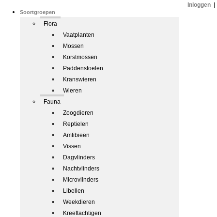
Inloggen
|
Soortgroepen
Flora
Vaatplanten
Mossen
Korstmossen
Paddenstoelen
Kranswieren
Wieren
Fauna
Zoogdieren
Reptielen
Amfibieën
Vissen
Dagvlinders
Nachtvlinders
Microvlinders
Libellen
Weekdieren
Kreeftachtigen