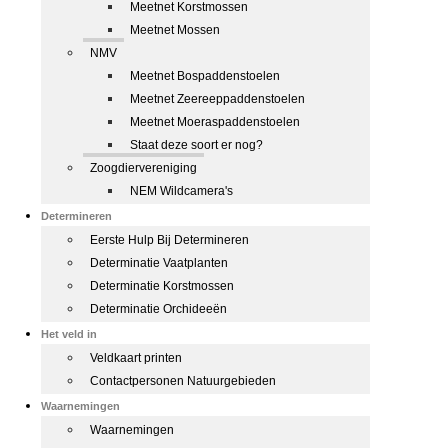
Meetnet Korstmossen
Meetnet Mossen
NMV
Meetnet Bospaddenstoelen
Meetnet Zeereeppaddenstoelen
Meetnet Moeraspaddenstoelen
Staat deze soort er nog?
Zoogdiervereniging
NEM Wildcamera's
Determineren
Eerste Hulp Bij Determineren
Determinatie Vaatplanten
Determinatie Korstmossen
Determinatie Orchideeën
Het veld in
Veldkaart printen
Contactpersonen Natuurgebieden
Waarnemingen
Waarnemingen