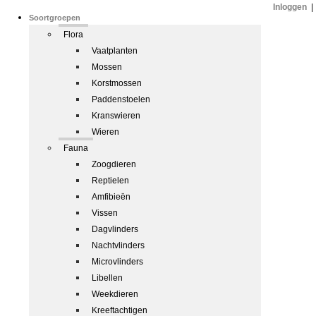
Inloggen
|
Soortgroepen
Flora
Vaatplanten
Mossen
Korstmossen
Paddenstoelen
Kranswieren
Wieren
Fauna
Zoogdieren
Reptielen
Amfibieën
Vissen
Dagvlinders
Nachtvlinders
Microvlinders
Libellen
Weekdieren
Kreeftachtigen