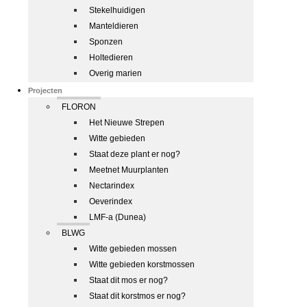
Stekelhuidigen
Manteldieren
Sponzen
Holtedieren
Overig marien
Projecten
FLORON
Het Nieuwe Strepen
Witte gebieden
Staat deze plant er nog?
Meetnet Muurplanten
Nectarindex
Oeverindex
LMF-a (Dunea)
BLWG
Witte gebieden mossen
Witte gebieden korstmossen
Staat dit mos er nog?
Staat dit korstmos er nog?