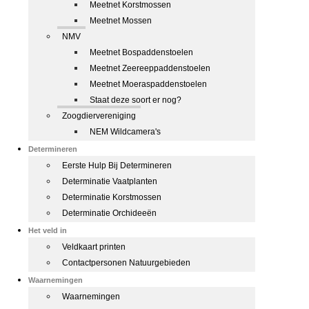
Meetnet Korstmossen
Meetnet Mossen
NMV
Meetnet Bospaddenstoelen
Meetnet Zeereeppaddenstoelen
Meetnet Moeraspaddenstoelen
Staat deze soort er nog?
Zoogdiervereniging
NEM Wildcamera's
Determineren
Eerste Hulp Bij Determineren
Determinatie Vaatplanten
Determinatie Korstmossen
Determinatie Orchideeën
Het veld in
Veldkaart printen
Contactpersonen Natuurgebieden
Waarnemingen
Waarnemingen