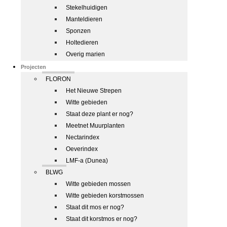
Stekelhuidigen
Manteldieren
Sponzen
Holtedieren
Overig marien
Projecten
FLORON
Het Nieuwe Strepen
Witte gebieden
Staat deze plant er nog?
Meetnet Muurplanten
Nectarindex
Oeverindex
LMF-a (Dunea)
BLWG
Witte gebieden mossen
Witte gebieden korstmossen
Staat dit mos er nog?
Staat dit korstmos er nog?