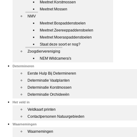
Meetnet Korstmossen
Meetnet Mossen
NMV
Meetnet Bospaddenstoelen
Meetnet Zeereeppaddenstoelen
Meetnet Moeraspaddenstoelen
Staat deze soort er nog?
Zoogdiervereniging
NEM Wildcamera's
Determineren
Eerste Hulp Bij Determineren
Determinatie Vaatplanten
Determinatie Korstmossen
Determinatie Orchideeën
Het veld in
Veldkaart printen
Contactpersonen Natuurgebieden
Waarnemingen
Waarnemingen