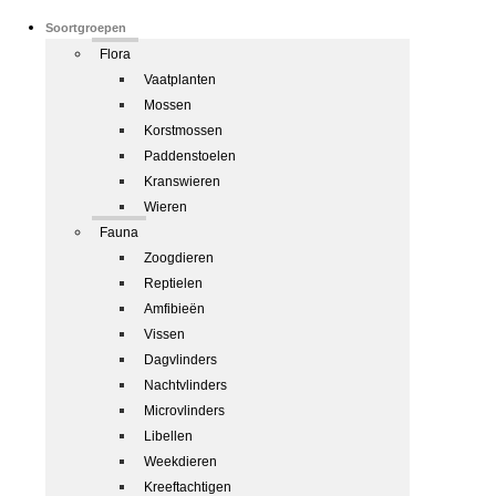
Soortgroepen
Flora
Vaatplanten
Mossen
Korstmossen
Paddenstoelen
Kranswieren
Wieren
Fauna
Zoogdieren
Reptielen
Amfibieën
Vissen
Dagvlinders
Nachtvlinders
Microvlinders
Libellen
Weekdieren
Kreeftachtigen