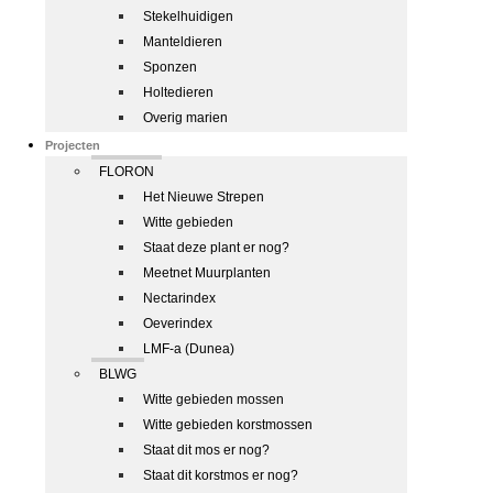
Stekelhuidigen
Manteldieren
Sponzen
Holtedieren
Overig marien
Projecten
FLORON
Het Nieuwe Strepen
Witte gebieden
Staat deze plant er nog?
Meetnet Muurplanten
Nectarindex
Oeverindex
LMF-a (Dunea)
BLWG
Witte gebieden mossen
Witte gebieden korstmossen
Staat dit mos er nog?
Staat dit korstmos er nog?