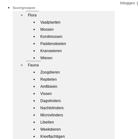
Inloggen
|
Soortgroepen
Flora
Vaatplanten
Mossen
Korstmossen
Paddenstoelen
Kranswieren
Wieren
Fauna
Zoogdieren
Reptielen
Amfibieën
Vissen
Dagvlinders
Nachtvlinders
Microvlinders
Libellen
Weekdieren
Kreeftachtigen