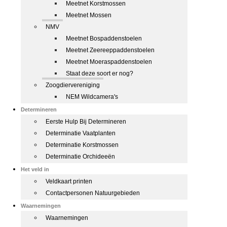
Meetnet Korstmossen
Meetnet Mossen
NMV
Meetnet Bospaddenstoelen
Meetnet Zeereeppaddenstoelen
Meetnet Moeraspaddenstoelen
Staat deze soort er nog?
Zoogdiervereniging
NEM Wildcamera's
Determineren
Eerste Hulp Bij Determineren
Determinatie Vaatplanten
Determinatie Korstmossen
Determinatie Orchideeën
Het veld in
Veldkaart printen
Contactpersonen Natuurgebieden
Waarnemingen
Waarnemingen