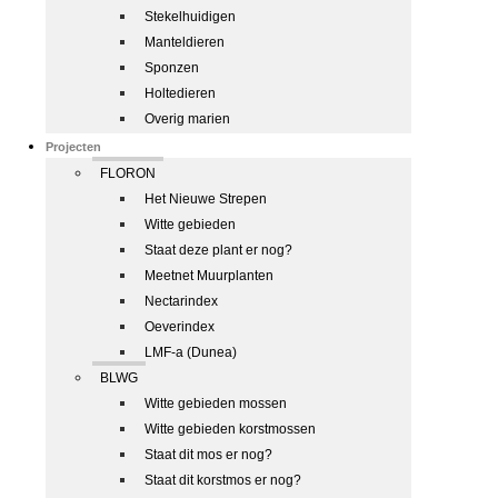
Stekelhuidigen
Manteldieren
Sponzen
Holtedieren
Overig marien
Projecten
FLORON
Het Nieuwe Strepen
Witte gebieden
Staat deze plant er nog?
Meetnet Muurplanten
Nectarindex
Oeverindex
LMF-a (Dunea)
BLWG
Witte gebieden mossen
Witte gebieden korstmossen
Staat dit mos er nog?
Staat dit korstmos er nog?