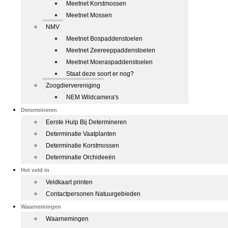
Meetnet Korstmossen
Meetnet Mossen
NMV
Meetnet Bospaddenstoelen
Meetnet Zeereeppaddenstoelen
Meetnet Moeraspaddenstoelen
Staat deze soort er nog?
Zoogdiervereniging
NEM Wildcamera's
Determineren
Eerste Hulp Bij Determineren
Determinatie Vaatplanten
Determinatie Korstmossen
Determinatie Orchideeën
Het veld in
Veldkaart printen
Contactpersonen Natuurgebieden
Waarnemingen
Waarnemingen