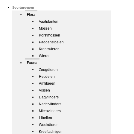
Soortgroepen
Flora
Vaatplanten
Mossen
Korstmossen
Paddenstoelen
Kranswieren
Wieren
Fauna
Zoogdieren
Reptielen
Amfibieën
Vissen
Dagvlinders
Nachtvlinders
Microvlinders
Libellen
Weekdieren
Kreeftachtigen