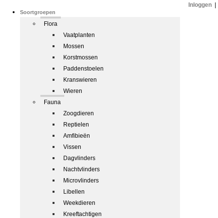
Inloggen
|
Soortgroepen
Flora
Vaatplanten
Mossen
Korstmossen
Paddenstoelen
Kranswieren
Wieren
Fauna
Zoogdieren
Reptielen
Amfibieën
Vissen
Dagvlinders
Nachtvlinders
Microvlinders
Libellen
Weekdieren
Kreeftachtigen