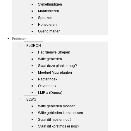
Stekelhuidigen
Manteldieren
Sponzen
Holtedieren
Overig marien
Projecten
FLORON
Het Nieuwe Strepen
Witte gebieden
Staat deze plant er nog?
Meetnet Muurplanten
Nectarindex
Oeverindex
LMF-a (Dunea)
BLWG
Witte gebieden mossen
Witte gebieden korstmossen
Staat dit mos er nog?
Staat dit korstmos er nog?