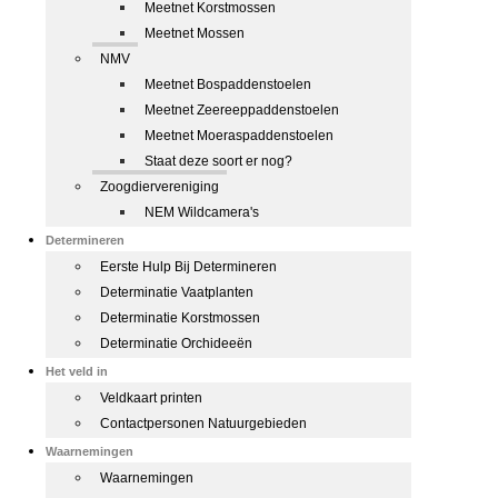
Meetnet Korstmossen
Meetnet Mossen
NMV
Meetnet Bospaddenstoelen
Meetnet Zeereeppaddenstoelen
Meetnet Moeraspaddenstoelen
Staat deze soort er nog?
Zoogdiervereniging
NEM Wildcamera's
Determineren
Eerste Hulp Bij Determineren
Determinatie Vaatplanten
Determinatie Korstmossen
Determinatie Orchideeën
Het veld in
Veldkaart printen
Contactpersonen Natuurgebieden
Waarnemingen
Waarnemingen