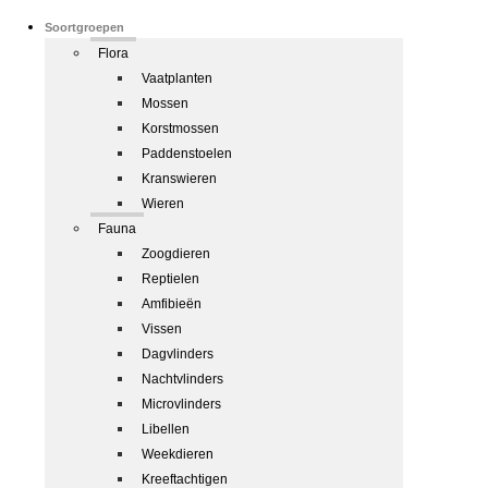
Soortgroepen
Flora
Vaatplanten
Mossen
Korstmossen
Paddenstoelen
Kranswieren
Wieren
Fauna
Zoogdieren
Reptielen
Amfibieën
Vissen
Dagvlinders
Nachtvlinders
Microvlinders
Libellen
Weekdieren
Kreeftachtigen