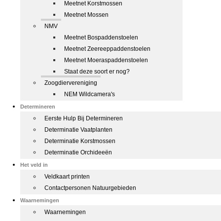
Meetnet Korstmossen
Meetnet Mossen
NMV
Meetnet Bospaddenstoelen
Meetnet Zeereeppaddenstoelen
Meetnet Moeraspaddenstoelen
Staat deze soort er nog?
Zoogdiervereniging
NEM Wildcamera's
Determineren
Eerste Hulp Bij Determineren
Determinatie Vaatplanten
Determinatie Korstmossen
Determinatie Orchideeën
Het veld in
Veldkaart printen
Contactpersonen Natuurgebieden
Waarnemingen
Waarnemingen