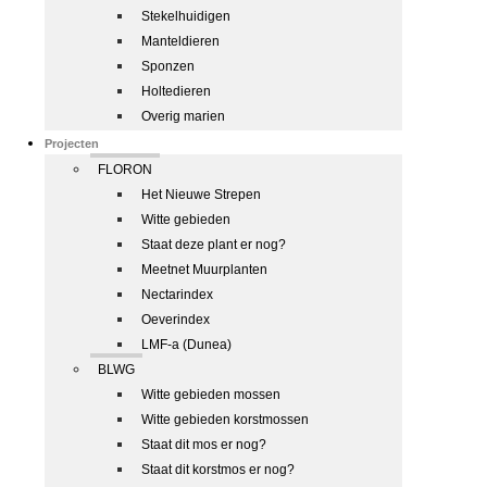
Stekelhuidigen
Manteldieren
Sponzen
Holtedieren
Overig marien
Projecten
FLORON
Het Nieuwe Strepen
Witte gebieden
Staat deze plant er nog?
Meetnet Muurplanten
Nectarindex
Oeverindex
LMF-a (Dunea)
BLWG
Witte gebieden mossen
Witte gebieden korstmossen
Staat dit mos er nog?
Staat dit korstmos er nog?