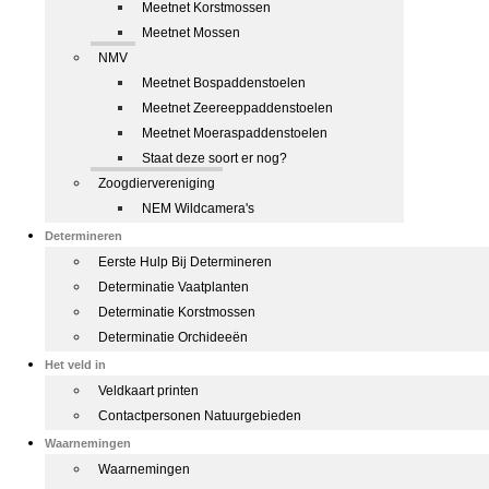
Meetnet Korstmossen
Meetnet Mossen
NMV
Meetnet Bospaddenstoelen
Meetnet Zeereeppaddenstoelen
Meetnet Moeraspaddenstoelen
Staat deze soort er nog?
Zoogdiervereniging
NEM Wildcamera's
Determineren
Eerste Hulp Bij Determineren
Determinatie Vaatplanten
Determinatie Korstmossen
Determinatie Orchideeën
Het veld in
Veldkaart printen
Contactpersonen Natuurgebieden
Waarnemingen
Waarnemingen