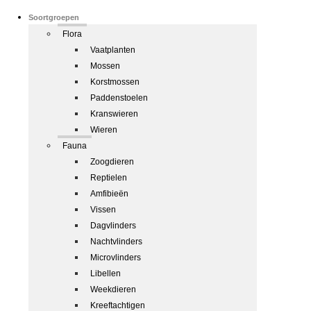
Soortgroepen
Flora
Vaatplanten
Mossen
Korstmossen
Paddenstoelen
Kranswieren
Wieren
Fauna
Zoogdieren
Reptielen
Amfibieën
Vissen
Dagvlinders
Nachtvlinders
Microvlinders
Libellen
Weekdieren
Kreeftachtigen