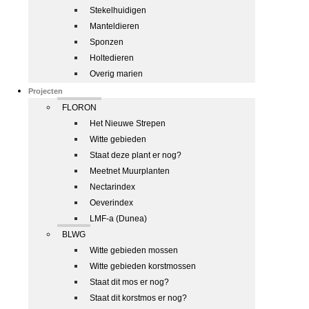
Stekelhuidigen
Manteldieren
Sponzen
Holtedieren
Overig marien
Projecten
FLORON
Het Nieuwe Strepen
Witte gebieden
Staat deze plant er nog?
Meetnet Muurplanten
Nectarindex
Oeverindex
LMF-a (Dunea)
BLWG
Witte gebieden mossen
Witte gebieden korstmossen
Staat dit mos er nog?
Staat dit korstmos er nog?