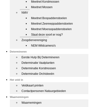
Meetnet Korstmossen
Meetnet Mossen
NMV
Meetnet Bospaddenstoelen
Meetnet Zeereeppaddenstoelen
Meetnet Moeraspaddenstoelen
Staat deze soort er nog?
Zoogdiervereniging
NEM Wildcamera's
Determineren
Eerste Hulp Bij Determineren
Determinatie Vaatplanten
Determinatie Korstmossen
Determinatie Orchideeën
Het veld in
Veldkaart printen
Contactpersonen Natuurgebieden
Waarnemingen
Waarnemingen