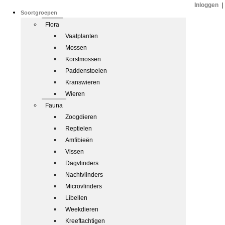
Inloggen
|
Soortgroepen
Flora
Vaatplanten
Mossen
Korstmossen
Paddenstoelen
Kranswieren
Wieren
Fauna
Zoogdieren
Reptielen
Amfibieën
Vissen
Dagvlinders
Nachtvlinders
Microvlinders
Libellen
Weekdieren
Kreeftachtigen