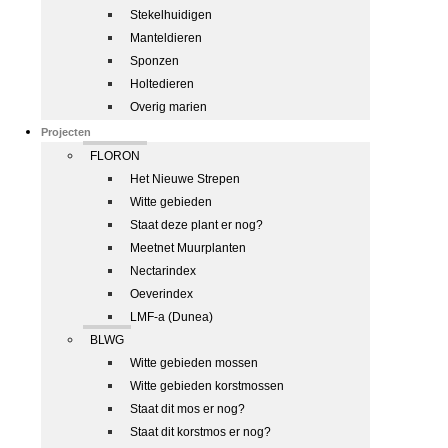
Stekelhuidigen
Manteldieren
Sponzen
Holtedieren
Overig marien
Projecten
FLORON
Het Nieuwe Strepen
Witte gebieden
Staat deze plant er nog?
Meetnet Muurplanten
Nectarindex
Oeverindex
LMF-a (Dunea)
BLWG
Witte gebieden mossen
Witte gebieden korstmossen
Staat dit mos er nog?
Staat dit korstmos er nog?