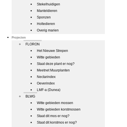
Stekelhuidigen
Manteldieren
Sponzen
Holtedieren
Overig marien
Projecten
FLORON
Het Nieuwe Strepen
Witte gebieden
Staat deze plant er nog?
Meetnet Muurplanten
Nectarindex
Oeverindex
LMF-a (Dunea)
BLWG
Witte gebieden mossen
Witte gebieden korstmossen
Staat dit mos er nog?
Staat dit korstmos er nog?