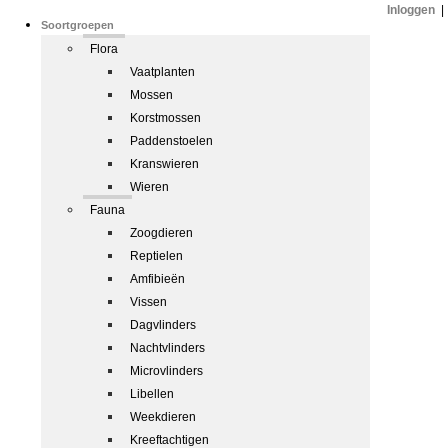
Inloggen
|
Soortgroepen
Flora
Vaatplanten
Mossen
Korstmossen
Paddenstoelen
Kranswieren
Wieren
Fauna
Zoogdieren
Reptielen
Amfibieën
Vissen
Dagvlinders
Nachtvlinders
Microvlinders
Libellen
Weekdieren
Kreeftachtigen