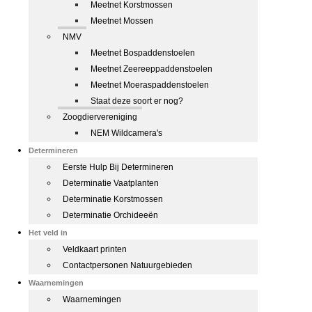
Meetnet Korstmossen
Meetnet Mossen
NMV
Meetnet Bospaddenstoelen
Meetnet Zeereeppaddenstoelen
Meetnet Moeraspaddenstoelen
Staat deze soort er nog?
Zoogdiervereniging
NEM Wildcamera's
Determineren
Eerste Hulp Bij Determineren
Determinatie Vaatplanten
Determinatie Korstmossen
Determinatie Orchideeën
Het veld in
Veldkaart printen
Contactpersonen Natuurgebieden
Waarnemingen
Waarnemingen