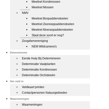
Meetnet Korstmossen
Meetnet Mossen
NMV
Meetnet Bospaddenstoelen
Meetnet Zeereeppaddenstoelen
Meetnet Moeraspaddenstoelen
Staat deze soort er nog?
Zoogdiervereniging
NEM Wildcamera's
Determineren
Eerste Hulp Bij Determineren
Determinatie Vaatplanten
Determinatie Korstmossen
Determinatie Orchideeën
Het veld in
Veldkaart printen
Contactpersonen Natuurgebieden
Waarnemingen
Waarnemingen