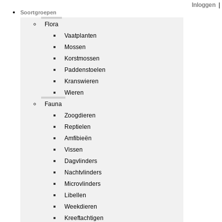
Inloggen
|
Soortgroepen
Flora
Vaatplanten
Mossen
Korstmossen
Paddenstoelen
Kranswieren
Wieren
Fauna
Zoogdieren
Reptielen
Amfibieën
Vissen
Dagvlinders
Nachtvlinders
Microvlinders
Libellen
Weekdieren
Kreeftachtigen