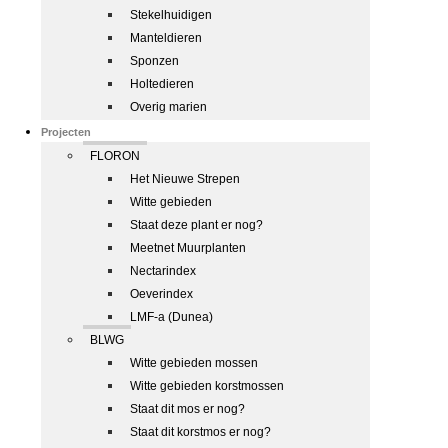
Stekelhuidigen
Manteldieren
Sponzen
Holtedieren
Overig marien
Projecten
FLORON
Het Nieuwe Strepen
Witte gebieden
Staat deze plant er nog?
Meetnet Muurplanten
Nectarindex
Oeverindex
LMF-a (Dunea)
BLWG
Witte gebieden mossen
Witte gebieden korstmossen
Staat dit mos er nog?
Staat dit korstmos er nog?