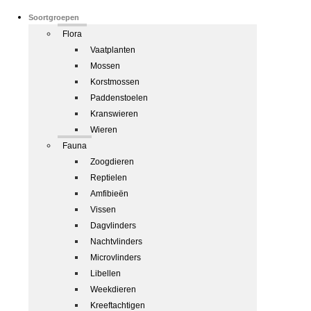
Soortgroepen
Flora
Vaatplanten
Mossen
Korstmossen
Paddenstoelen
Kranswieren
Wieren
Fauna
Zoogdieren
Reptielen
Amfibieën
Vissen
Dagvlinders
Nachtvlinders
Microvlinders
Libellen
Weekdieren
Kreeftachtigen