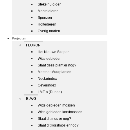
Stekelhuidigen
Manteldieren
Sponzen
Holtedieren
Overig marien
Projecten
FLORON
Het Nieuwe Strepen
Witte gebieden
Staat deze plant er nog?
Meetnet Muurplanten
Nectarindex
Oeverindex
LMF-a (Dunea)
BLWG
Witte gebieden mossen
Witte gebieden korstmossen
Staat dit mos er nog?
Staat dit korstmos er nog?