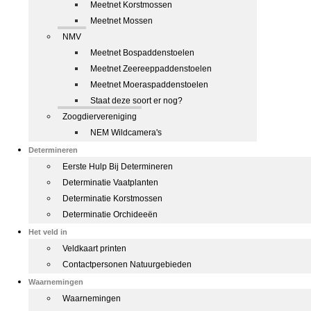
Meetnet Korstmossen
Meetnet Mossen
NMV
Meetnet Bospaddenstoelen
Meetnet Zeereeppaddenstoelen
Meetnet Moeraspaddenstoelen
Staat deze soort er nog?
Zoogdiervereniging
NEM Wildcamera's
Determineren
Eerste Hulp Bij Determineren
Determinatie Vaatplanten
Determinatie Korstmossen
Determinatie Orchideeën
Het veld in
Veldkaart printen
Contactpersonen Natuurgebieden
Waarnemingen
Waarnemingen