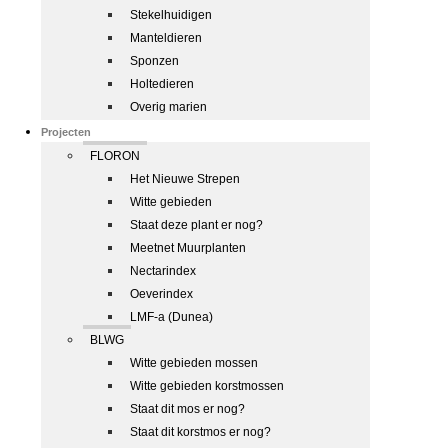
Stekelhuidigen
Manteldieren
Sponzen
Holtedieren
Overig marien
Projecten
FLORON
Het Nieuwe Strepen
Witte gebieden
Staat deze plant er nog?
Meetnet Muurplanten
Nectarindex
Oeverindex
LMF-a (Dunea)
BLWG
Witte gebieden mossen
Witte gebieden korstmossen
Staat dit mos er nog?
Staat dit korstmos er nog?