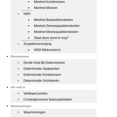
Meetnet Korstmossen
Meetnet Mossen
NMV
Meetnet Bospaddenstoelen
Meetnet Zeereeppaddenstoelen
Meetnet Moeraspaddenstoelen
Staat deze soort er nog?
Zoogdiervereniging
NEM Wildcamera's
Determineren
Eerste Hulp Bij Determineren
Determinatie Vaatplanten
Determinatie Korstmossen
Determinatie Orchideeën
Het veld in
Veldkaart printen
Contactpersonen Natuurgebieden
Waarnemingen
Waarnemingen