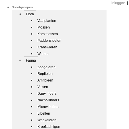
Inloggen
|
Soortgroepen
Flora
Vaatplanten
Mossen
Korstmossen
Paddenstoelen
Kranswieren
Wieren
Fauna
Zoogdieren
Reptielen
Amfibieën
Vissen
Dagvlinders
Nachtvlinders
Microvlinders
Libellen
Weekdieren
Kreeftachtigen