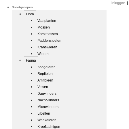
Inloggen
|
Soortgroepen
Flora
Vaatplanten
Mossen
Korstmossen
Paddenstoelen
Kranswieren
Wieren
Fauna
Zoogdieren
Reptielen
Amfibieën
Vissen
Dagvlinders
Nachtvlinders
Microvlinders
Libellen
Weekdieren
Kreeftachtigen