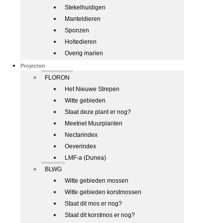
Stekelhuidigen
Manteldieren
Sponzen
Holtedieren
Overig marien
Projecten
FLORON
Het Nieuwe Strepen
Witte gebieden
Staat deze plant er nog?
Meetnet Muurplanten
Nectarindex
Oeverindex
LMF-a (Dunea)
BLWG
Witte gebieden mossen
Witte gebieden korstmossen
Staat dit mos er nog?
Staat dit korstmos er nog?