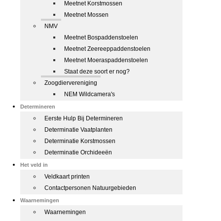
Meetnet Korstmossen
Meetnet Mossen
NMV
Meetnet Bospaddenstoelen
Meetnet Zeereeppaddenstoelen
Meetnet Moeraspaddenstoelen
Staat deze soort er nog?
Zoogdiervereniging
NEM Wildcamera's
Determineren
Eerste Hulp Bij Determineren
Determinatie Vaatplanten
Determinatie Korstmossen
Determinatie Orchideeën
Het veld in
Veldkaart printen
Contactpersonen Natuurgebieden
Waarnemingen
Waarnemingen