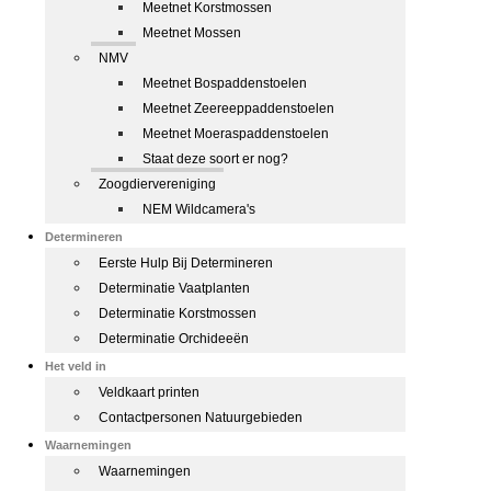
Meetnet Korstmossen
Meetnet Mossen
NMV
Meetnet Bospaddenstoelen
Meetnet Zeereeppaddenstoelen
Meetnet Moeraspaddenstoelen
Staat deze soort er nog?
Zoogdiervereniging
NEM Wildcamera's
Determineren
Eerste Hulp Bij Determineren
Determinatie Vaatplanten
Determinatie Korstmossen
Determinatie Orchideeën
Het veld in
Veldkaart printen
Contactpersonen Natuurgebieden
Waarnemingen
Waarnemingen