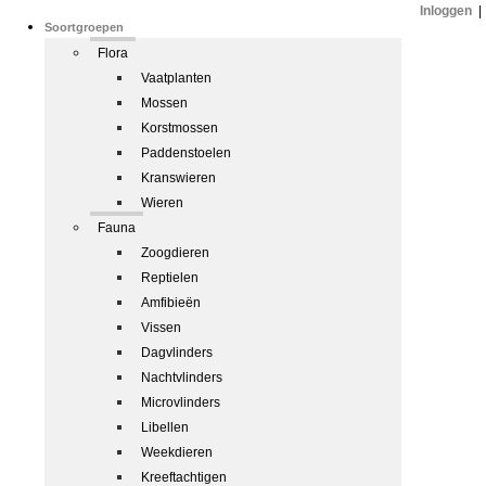
Inloggen
|
Soortgroepen
Flora
Vaatplanten
Mossen
Korstmossen
Paddenstoelen
Kranswieren
Wieren
Fauna
Zoogdieren
Reptielen
Amfibieën
Vissen
Dagvlinders
Nachtvlinders
Microvlinders
Libellen
Weekdieren
Kreeftachtigen