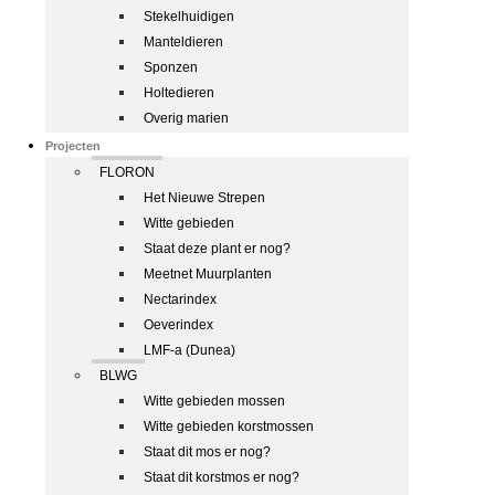
Stekelhuidigen
Manteldieren
Sponzen
Holtedieren
Overig marien
Projecten
FLORON
Het Nieuwe Strepen
Witte gebieden
Staat deze plant er nog?
Meetnet Muurplanten
Nectarindex
Oeverindex
LMF-a (Dunea)
BLWG
Witte gebieden mossen
Witte gebieden korstmossen
Staat dit mos er nog?
Staat dit korstmos er nog?