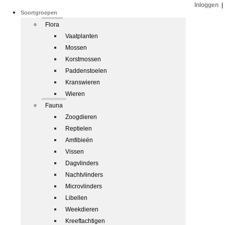
Inloggen
|
Soortgroepen
Flora
Vaatplanten
Mossen
Korstmossen
Paddenstoelen
Kranswieren
Wieren
Fauna
Zoogdieren
Reptielen
Amfibieën
Vissen
Dagvlinders
Nachtvlinders
Microvlinders
Libellen
Weekdieren
Kreeftachtigen