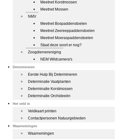
Meetnet Korstmossen
Meetnet Mossen
NMV
Meetnet Bospaddenstoelen
Meetnet Zeereeppaddenstoelen
Meetnet Moeraspaddenstoelen
Staat deze soort er nog?
Zoogdiervereniging
NEM Wildcamera's
Determineren
Eerste Hulp Bij Determineren
Determinatie Vaatplanten
Determinatie Korstmossen
Determinatie Orchideeën
Het veld in
Veldkaart printen
Contactpersonen Natuurgebieden
Waarnemingen
Waarnemingen