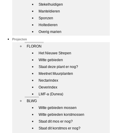
Stekelhuidigen
Manteldieren
Sponzen
Holtedieren
Overig marien
Projecten
FLORON
Het Nieuwe Strepen
Witte gebieden
Staat deze plant er nog?
Meetnet Muurplanten
Nectarindex
Oeverindex
LMF-a (Dunea)
BLWG
Witte gebieden mossen
Witte gebieden korstmossen
Staat dit mos er nog?
Staat dit korstmos er nog?