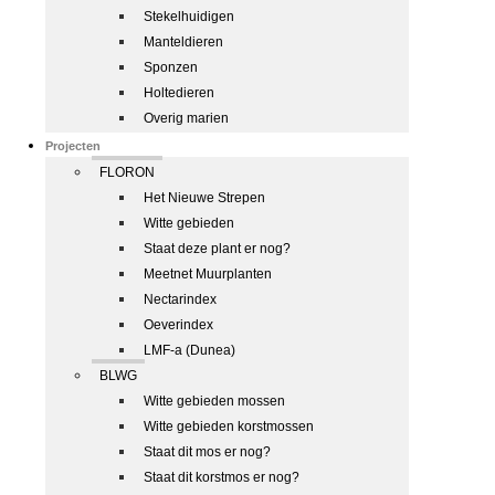
Stekelhuidigen
Manteldieren
Sponzen
Holtedieren
Overig marien
Projecten
FLORON
Het Nieuwe Strepen
Witte gebieden
Staat deze plant er nog?
Meetnet Muurplanten
Nectarindex
Oeverindex
LMF-a (Dunea)
BLWG
Witte gebieden mossen
Witte gebieden korstmossen
Staat dit mos er nog?
Staat dit korstmos er nog?