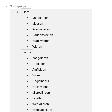
Soortgroepen
Flora
Vaatplanten
Mossen
Korstmossen
Paddenstoelen
Kranswieren
Wieren
Fauna
Zoogdieren
Reptielen
Amfibieën
Vissen
Dagvlinders
Nachtvlinders
Microvlinders
Libellen
Weekdieren
Kreeftachtigen