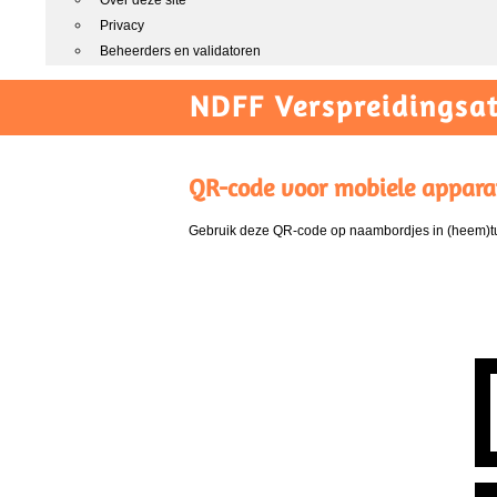
Over deze site
Privacy
Beheerders en validatoren
NDFF Verspreidingsat
QR-code voor mobiele appara
Gebruik deze QR-code op naambordjes in (heem)tui