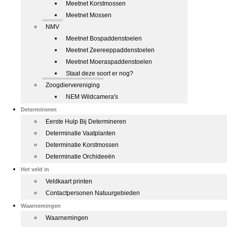
Meetnet Korstmossen
Meetnet Mossen
NMV
Meetnet Bospaddenstoelen
Meetnet Zeereeppaddenstoelen
Meetnet Moeraspaddenstoelen
Staat deze soort er nog?
Zoogdiervereniging
NEM Wildcamera's
Determineren
Eerste Hulp Bij Determineren
Determinatie Vaatplanten
Determinatie Korstmossen
Determinatie Orchideeën
Het veld in
Veldkaart printen
Contactpersonen Natuurgebieden
Waarnemingen
Waarnemingen