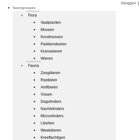
Inloggen
|
Soortgroepen
Flora
Vaatplanten
Mossen
Korstmossen
Paddenstoelen
Kranswieren
Wieren
Fauna
Zoogdieren
Reptielen
Amfibieën
Vissen
Dagvlinders
Nachtvlinders
Microvlinders
Libellen
Weekdieren
Kreeftachtigen