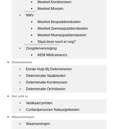
Meetnet Korstmossen
Meetnet Mossen
NMV
Meetnet Bospaddenstoelen
Meetnet Zeereeppaddenstoelen
Meetnet Moeraspaddenstoelen
Staat deze soort er nog?
Zoogdiervereniging
NEM Wildcamera's
Determineren
Eerste Hulp Bij Determineren
Determinatie Vaatplanten
Determinatie Korstmossen
Determinatie Orchideeën
Het veld in
Veldkaart printen
Contactpersonen Natuurgebieden
Waarnemingen
Waarnemingen