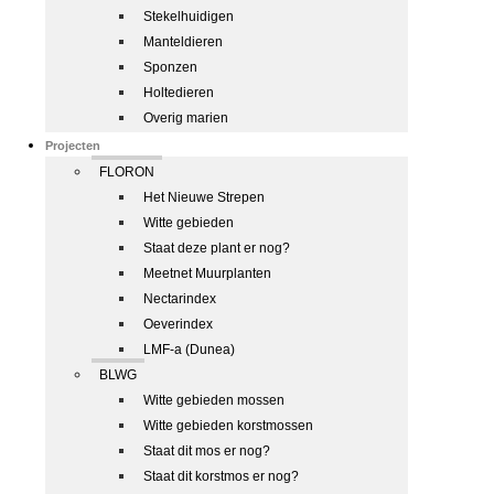
Stekelhuidigen
Manteldieren
Sponzen
Holtedieren
Overig marien
Projecten
FLORON
Het Nieuwe Strepen
Witte gebieden
Staat deze plant er nog?
Meetnet Muurplanten
Nectarindex
Oeverindex
LMF-a (Dunea)
BLWG
Witte gebieden mossen
Witte gebieden korstmossen
Staat dit mos er nog?
Staat dit korstmos er nog?