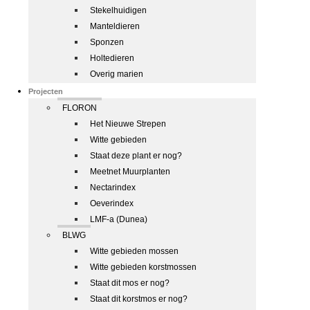
Stekelhuidigen
Manteldieren
Sponzen
Holtedieren
Overig marien
Projecten
FLORON
Het Nieuwe Strepen
Witte gebieden
Staat deze plant er nog?
Meetnet Muurplanten
Nectarindex
Oeverindex
LMF-a (Dunea)
BLWG
Witte gebieden mossen
Witte gebieden korstmossen
Staat dit mos er nog?
Staat dit korstmos er nog?