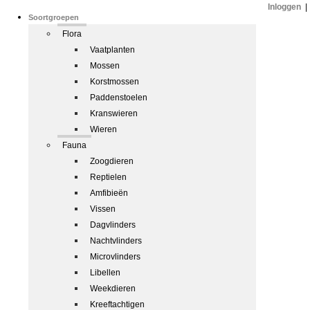
Inloggen
|
Soortgroepen
Flora
Vaatplanten
Mossen
Korstmossen
Paddenstoelen
Kranswieren
Wieren
Fauna
Zoogdieren
Reptielen
Amfibieën
Vissen
Dagvlinders
Nachtvlinders
Microvlinders
Libellen
Weekdieren
Kreeftachtigen