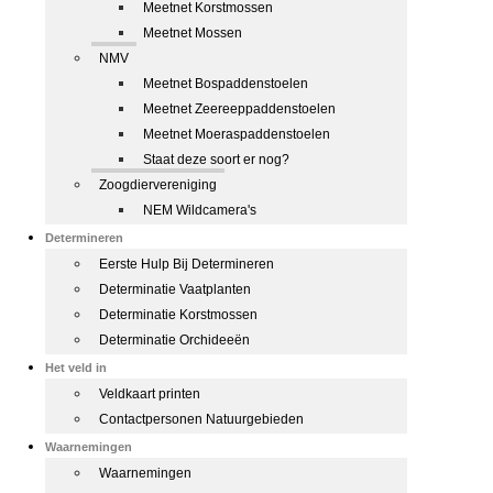
Meetnet Korstmossen
Meetnet Mossen
NMV
Meetnet Bospaddenstoelen
Meetnet Zeereeppaddenstoelen
Meetnet Moeraspaddenstoelen
Staat deze soort er nog?
Zoogdiervereniging
NEM Wildcamera's
Determineren
Eerste Hulp Bij Determineren
Determinatie Vaatplanten
Determinatie Korstmossen
Determinatie Orchideeën
Het veld in
Veldkaart printen
Contactpersonen Natuurgebieden
Waarnemingen
Waarnemingen