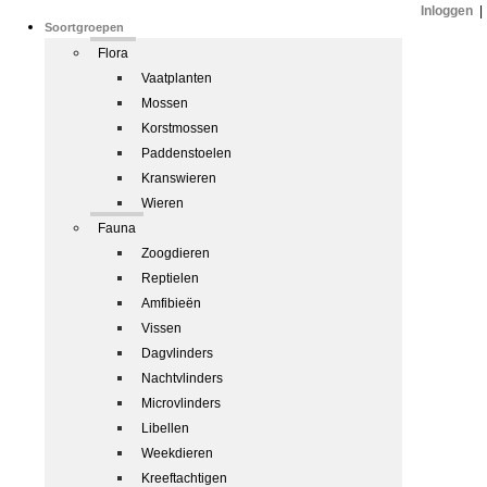
Inloggen
|
Soortgroepen
Flora
Vaatplanten
Mossen
Korstmossen
Paddenstoelen
Kranswieren
Wieren
Fauna
Zoogdieren
Reptielen
Amfibieën
Vissen
Dagvlinders
Nachtvlinders
Microvlinders
Libellen
Weekdieren
Kreeftachtigen