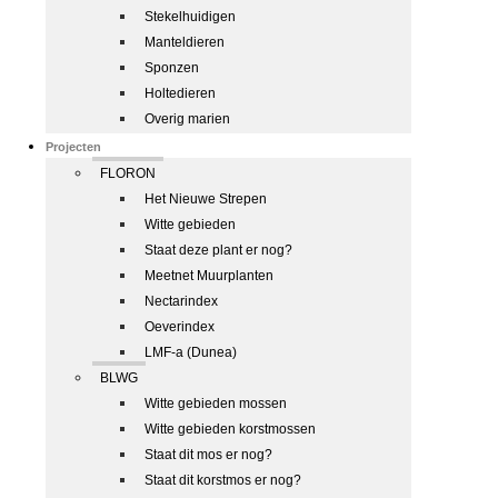
Stekelhuidigen
Manteldieren
Sponzen
Holtedieren
Overig marien
Projecten
FLORON
Het Nieuwe Strepen
Witte gebieden
Staat deze plant er nog?
Meetnet Muurplanten
Nectarindex
Oeverindex
LMF-a (Dunea)
BLWG
Witte gebieden mossen
Witte gebieden korstmossen
Staat dit mos er nog?
Staat dit korstmos er nog?