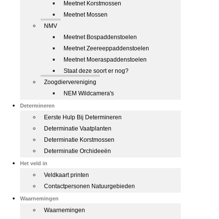
Meetnet Korstmossen
Meetnet Mossen
NMV
Meetnet Bospaddenstoelen
Meetnet Zeereeppaddenstoelen
Meetnet Moeraspaddenstoelen
Staat deze soort er nog?
Zoogdiervereniging
NEM Wildcamera's
Determineren
Eerste Hulp Bij Determineren
Determinatie Vaatplanten
Determinatie Korstmossen
Determinatie Orchideeën
Het veld in
Veldkaart printen
Contactpersonen Natuurgebieden
Waarnemingen
Waarnemingen