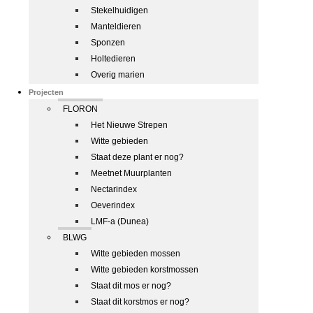
Stekelhuidigen
Manteldieren
Sponzen
Holtedieren
Overig marien
Projecten
FLORON
Het Nieuwe Strepen
Witte gebieden
Staat deze plant er nog?
Meetnet Muurplanten
Nectarindex
Oeverindex
LMF-a (Dunea)
BLWG
Witte gebieden mossen
Witte gebieden korstmossen
Staat dit mos er nog?
Staat dit korstmos er nog?