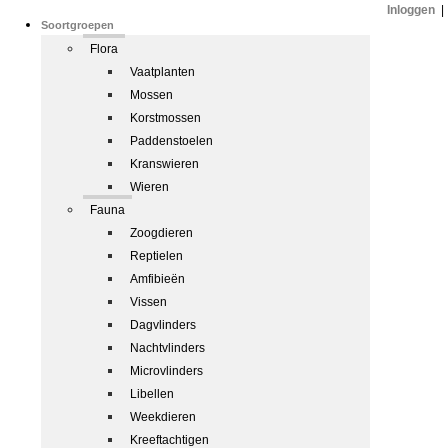
Inloggen
|
Soortgroepen
Flora
Vaatplanten
Mossen
Korstmossen
Paddenstoelen
Kranswieren
Wieren
Fauna
Zoogdieren
Reptielen
Amfibieën
Vissen
Dagvlinders
Nachtvlinders
Microvlinders
Libellen
Weekdieren
Kreeftachtigen