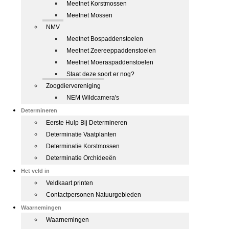
Meetnet Korstmossen
Meetnet Mossen
NMV
Meetnet Bospaddenstoelen
Meetnet Zeereeppaddenstoelen
Meetnet Moeraspaddenstoelen
Staat deze soort er nog?
Zoogdiervereniging
NEM Wildcamera's
Determineren
Eerste Hulp Bij Determineren
Determinatie Vaatplanten
Determinatie Korstmossen
Determinatie Orchideeën
Het veld in
Veldkaart printen
Contactpersonen Natuurgebieden
Waarnemingen
Waarnemingen