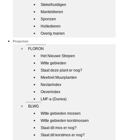
Stekelhuidigen
Manteldieren
Sponzen
Holtedieren
Overig marien
Projecten
FLORON
Het Nieuwe Strepen
Witte gebieden
Staat deze plant er nog?
Meetnet Muurplanten
Nectarindex
Oeverindex
LMF-a (Dunea)
BLWG
Witte gebieden mossen
Witte gebieden korstmossen
Staat dit mos er nog?
Staat dit korstmos er nog?