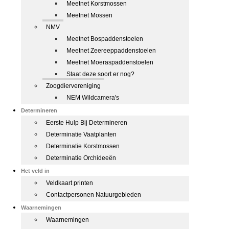
Meetnet Korstmossen
Meetnet Mossen
NMV
Meetnet Bospaddenstoelen
Meetnet Zeereeppaddenstoelen
Meetnet Moeraspaddenstoelen
Staat deze soort er nog?
Zoogdiervereniging
NEM Wildcamera's
Determineren
Eerste Hulp Bij Determineren
Determinatie Vaatplanten
Determinatie Korstmossen
Determinatie Orchideeën
Het veld in
Veldkaart printen
Contactpersonen Natuurgebieden
Waarnemingen
Waarnemingen