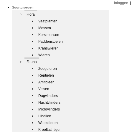
Inloggen
|
Soortgroepen
Flora
Vaatplanten
Mossen
Korstmossen
Paddenstoelen
Kranswieren
Wieren
Fauna
Zoogdieren
Reptielen
Amfibieën
Vissen
Dagvlinders
Nachtvlinders
Microvlinders
Libellen
Weekdieren
Kreeftachtigen