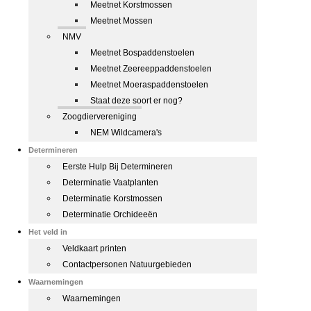
Meetnet Korstmossen
Meetnet Mossen
NMV
Meetnet Bospaddenstoelen
Meetnet Zeereeppaddenstoelen
Meetnet Moeraspaddenstoelen
Staat deze soort er nog?
Zoogdiervereniging
NEM Wildcamera's
Determineren
Eerste Hulp Bij Determineren
Determinatie Vaatplanten
Determinatie Korstmossen
Determinatie Orchideeën
Het veld in
Veldkaart printen
Contactpersonen Natuurgebieden
Waarnemingen
Waarnemingen