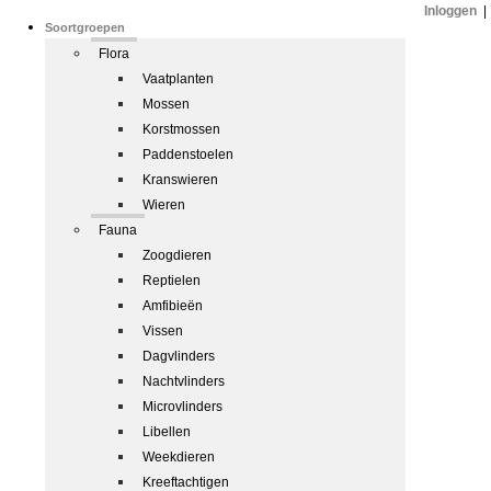
Inloggen
|
Soortgroepen
Flora
Vaatplanten
Mossen
Korstmossen
Paddenstoelen
Kranswieren
Wieren
Fauna
Zoogdieren
Reptielen
Amfibieën
Vissen
Dagvlinders
Nachtvlinders
Microvlinders
Libellen
Weekdieren
Kreeftachtigen