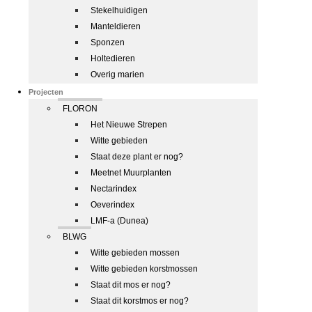
Stekelhuidigen
Manteldieren
Sponzen
Holtedieren
Overig marien
Projecten
FLORON
Het Nieuwe Strepen
Witte gebieden
Staat deze plant er nog?
Meetnet Muurplanten
Nectarindex
Oeverindex
LMF-a (Dunea)
BLWG
Witte gebieden mossen
Witte gebieden korstmossen
Staat dit mos er nog?
Staat dit korstmos er nog?