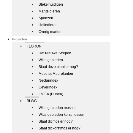
Stekelhuidigen
Manteldieren
Sponzen
Holtedieren
Overig marien
Projecten
FLORON
Het Nieuwe Strepen
Witte gebieden
Staat deze plant er nog?
Meetnet Muurplanten
Nectarindex
Oeverindex
LMF-a (Dunea)
BLWG
Witte gebieden mossen
Witte gebieden korstmossen
Staat dit mos er nog?
Staat dit korstmos er nog?