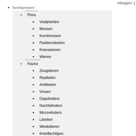
Inloggen
|
Soortgroepen
Flora
Vaatplanten
Mossen
Korstmossen
Paddenstoelen
Kranswieren
Wieren
Fauna
Zoogdieren
Reptielen
Amfibieën
Vissen
Dagvlinders
Nachtvlinders
Microvlinders
Libellen
Weekdieren
Kreeftachtigen