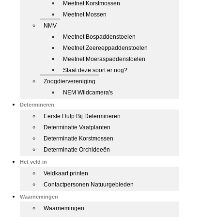
Meetnet Korstmossen
Meetnet Mossen
NMV
Meetnet Bospaddenstoelen
Meetnet Zeereeppaddenstoelen
Meetnet Moeraspaddenstoelen
Staat deze soort er nog?
Zoogdiervereniging
NEM Wildcamera's
Determineren
Eerste Hulp Bij Determineren
Determinatie Vaatplanten
Determinatie Korstmossen
Determinatie Orchideeën
Het veld in
Veldkaart printen
Contactpersonen Natuurgebieden
Waarnemingen
Waarnemingen