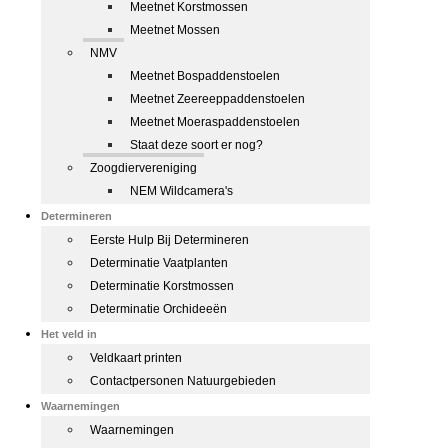
Meetnet Korstmossen
Meetnet Mossen
NMV
Meetnet Bospaddenstoelen
Meetnet Zeereeppaddenstoelen
Meetnet Moeraspaddenstoelen
Staat deze soort er nog?
Zoogdiervereniging
NEM Wildcamera's
Determineren
Eerste Hulp Bij Determineren
Determinatie Vaatplanten
Determinatie Korstmossen
Determinatie Orchideeën
Het veld in
Veldkaart printen
Contactpersonen Natuurgebieden
Waarnemingen
Waarnemingen