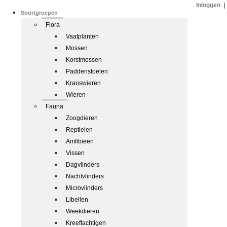
Inloggen
|
Soortgroepen
Flora
Vaatplanten
Mossen
Korstmossen
Paddenstoelen
Kranswieren
Wieren
Fauna
Zoogdieren
Reptielen
Amfibieën
Vissen
Dagvlinders
Nachtvlinders
Microvlinders
Libellen
Weekdieren
Kreeftachtigen