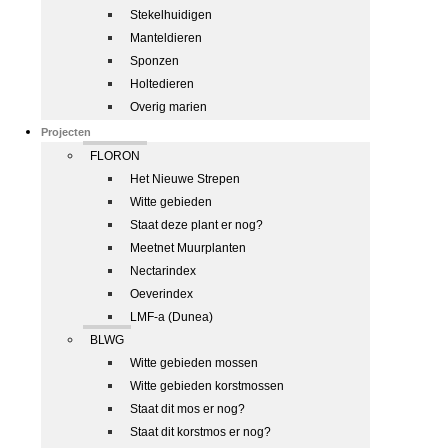
Stekelhuidigen
Manteldieren
Sponzen
Holtedieren
Overig marien
Projecten
FLORON
Het Nieuwe Strepen
Witte gebieden
Staat deze plant er nog?
Meetnet Muurplanten
Nectarindex
Oeverindex
LMF-a (Dunea)
BLWG
Witte gebieden mossen
Witte gebieden korstmossen
Staat dit mos er nog?
Staat dit korstmos er nog?