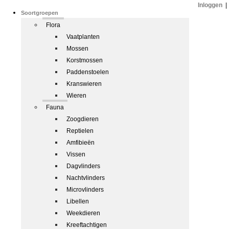
Inloggen
|
Soortgroepen
Flora
Vaatplanten
Mossen
Korstmossen
Paddenstoelen
Kranswieren
Wieren
Fauna
Zoogdieren
Reptielen
Amfibieën
Vissen
Dagvlinders
Nachtvlinders
Microvlinders
Libellen
Weekdieren
Kreeftachtigen