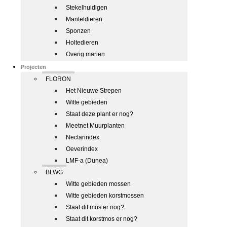
Stekelhuidigen
Manteldieren
Sponzen
Holtedieren
Overig marien
Projecten
FLORON
Het Nieuwe Strepen
Witte gebieden
Staat deze plant er nog?
Meetnet Muurplanten
Nectarindex
Oeverindex
LMF-a (Dunea)
BLWG
Witte gebieden mossen
Witte gebieden korstmossen
Staat dit mos er nog?
Staat dit korstmos er nog?