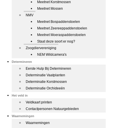
Meetnet Korstmossen
Meetnet Mossen
NMV
Meetnet Bospaddenstoelen
Meetnet Zeereeppaddenstoelen
Meetnet Moeraspaddenstoelen
Staat deze soort er nog?
Zoogdiervereniging
NEM Wildcamera's
Determineren
Eerste Hulp Bij Determineren
Determinatie Vaatplanten
Determinatie Korstmossen
Determinatie Orchideeën
Het veld in
Veldkaart printen
Contactpersonen Natuurgebieden
Waarnemingen
Waarnemingen