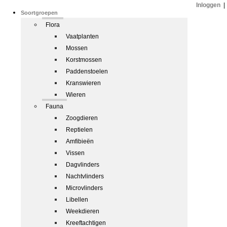
Inloggen
|
Soortgroepen
Flora
Vaatplanten
Mossen
Korstmossen
Paddenstoelen
Kranswieren
Wieren
Fauna
Zoogdieren
Reptielen
Amfibieën
Vissen
Dagvlinders
Nachtvlinders
Microvlinders
Libellen
Weekdieren
Kreeftachtigen