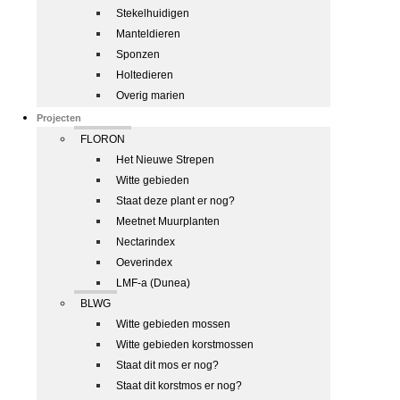
Stekelhuidigen
Manteldieren
Sponzen
Holtedieren
Overig marien
Projecten
FLORON
Het Nieuwe Strepen
Witte gebieden
Staat deze plant er nog?
Meetnet Muurplanten
Nectarindex
Oeverindex
LMF-a (Dunea)
BLWG
Witte gebieden mossen
Witte gebieden korstmossen
Staat dit mos er nog?
Staat dit korstmos er nog?