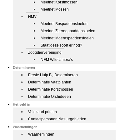
Meetnet Korstmossen
Meetnet Mossen
NMV
Meetnet Bospaddenstoelen
Meetnet Zeereeppaddenstoelen
Meetnet Moeraspaddenstoelen
Staat deze soort er nog?
Zoogdiervereniging
NEM Wildcamera's
Determineren
Eerste Hulp Bij Determineren
Determinatie Vaatplanten
Determinatie Korstmossen
Determinatie Orchideeën
Het veld in
Veldkaart printen
Contactpersonen Natuurgebieden
Waarnemingen
Waarnemingen