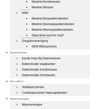
Meetnet Korstmossen
Meetnet Mossen
NMV
Meetnet Bospaddenstoelen
Meetnet Zeereeppaddenstoelen
Meetnet Moeraspaddenstoelen
Staat deze soort er nog?
Zoogdiervereniging
NEM Wildcamera's
Determineren
Eerste Hulp Bij Determineren
Determinatie Vaatplanten
Determinatie Korstmossen
Determinatie Orchideeën
Het veld in
Veldkaart printen
Contactpersonen Natuurgebieden
Waarnemingen
Waarnemingen