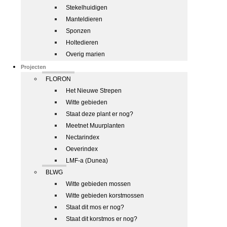
Stekelhuidigen
Manteldieren
Sponzen
Holtedieren
Overig marien
Projecten
FLORON
Het Nieuwe Strepen
Witte gebieden
Staat deze plant er nog?
Meetnet Muurplanten
Nectarindex
Oeverindex
LMF-a (Dunea)
BLWG
Witte gebieden mossen
Witte gebieden korstmossen
Staat dit mos er nog?
Staat dit korstmos er nog?