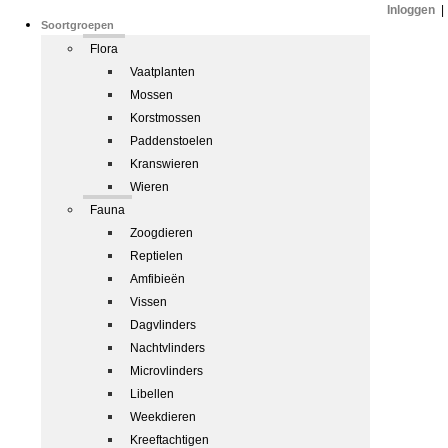
Inloggen
|
Soortgroepen
Flora
Vaatplanten
Mossen
Korstmossen
Paddenstoelen
Kranswieren
Wieren
Fauna
Zoogdieren
Reptielen
Amfibieën
Vissen
Dagvlinders
Nachtvlinders
Microvlinders
Libellen
Weekdieren
Kreeftachtigen