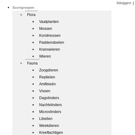
Inloggen
|
Soortgroepen
Flora
Vaatplanten
Mossen
Korstmossen
Paddenstoelen
Kranswieren
Wieren
Fauna
Zoogdieren
Reptielen
Amfibieën
Vissen
Dagvlinders
Nachtvlinders
Microvlinders
Libellen
Weekdieren
Kreeftachtigen