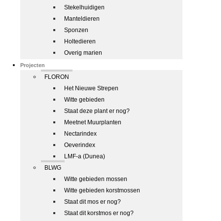
Stekelhuidigen
Manteldieren
Sponzen
Holtedieren
Overig marien
Projecten
FLORON
Het Nieuwe Strepen
Witte gebieden
Staat deze plant er nog?
Meetnet Muurplanten
Nectarindex
Oeverindex
LMF-a (Dunea)
BLWG
Witte gebieden mossen
Witte gebieden korstmossen
Staat dit mos er nog?
Staat dit korstmos er nog?