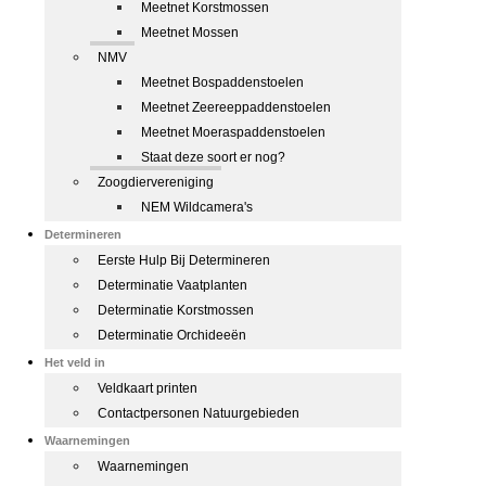
Meetnet Korstmossen
Meetnet Mossen
NMV
Meetnet Bospaddenstoelen
Meetnet Zeereeppaddenstoelen
Meetnet Moeraspaddenstoelen
Staat deze soort er nog?
Zoogdiervereniging
NEM Wildcamera's
Determineren
Eerste Hulp Bij Determineren
Determinatie Vaatplanten
Determinatie Korstmossen
Determinatie Orchideeën
Het veld in
Veldkaart printen
Contactpersonen Natuurgebieden
Waarnemingen
Waarnemingen