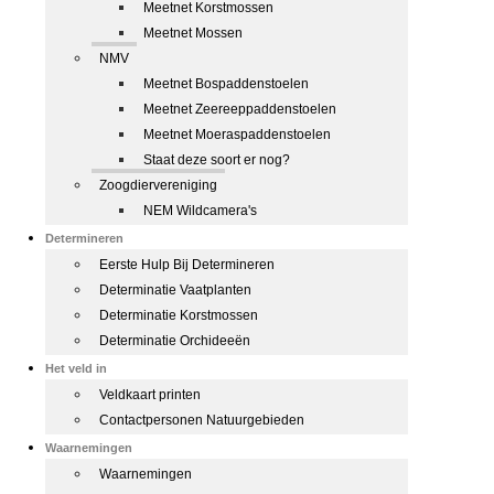
Meetnet Korstmossen
Meetnet Mossen
NMV
Meetnet Bospaddenstoelen
Meetnet Zeereeppaddenstoelen
Meetnet Moeraspaddenstoelen
Staat deze soort er nog?
Zoogdiervereniging
NEM Wildcamera's
Determineren
Eerste Hulp Bij Determineren
Determinatie Vaatplanten
Determinatie Korstmossen
Determinatie Orchideeën
Het veld in
Veldkaart printen
Contactpersonen Natuurgebieden
Waarnemingen
Waarnemingen