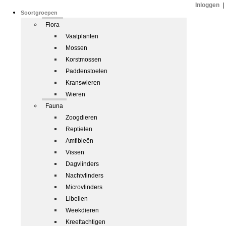
Inloggen
|
Soortgroepen
Flora
Vaatplanten
Mossen
Korstmossen
Paddenstoelen
Kranswieren
Wieren
Fauna
Zoogdieren
Reptielen
Amfibieën
Vissen
Dagvlinders
Nachtvlinders
Microvlinders
Libellen
Weekdieren
Kreeftachtigen