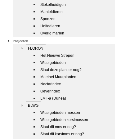
Stekelhuidigen
Manteldieren
Sponzen
Holtedieren
Overig marien
Projecten
FLORON
Het Nieuwe Strepen
Witte gebieden
Staat deze plant er nog?
Meetnet Muurplanten
Nectarindex
Oeverindex
LMF-a (Dunea)
BLWG
Witte gebieden mossen
Witte gebieden korstmossen
Staat dit mos er nog?
Staat dit korstmos er nog?