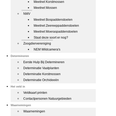
Meetnet Korstmossen
Meetnet Mossen
NMV
Meetnet Bospaddenstoelen
Meetnet Zeereeppaddenstoelen
Meetnet Moeraspaddenstoelen
Staat deze soort er nog?
Zoogdiervereniging
NEM Wildcamera's
Determineren
Eerste Hulp Bij Determineren
Determinatie Vaatplanten
Determinatie Korstmossen
Determinatie Orchideeën
Het veld in
Veldkaart printen
Contactpersonen Natuurgebieden
Waarnemingen
Waarnemingen