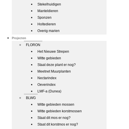
Stekelhuidigen
Manteldieren
Sponzen
Holtedieren
Overig marien
Projecten
FLORON
Het Nieuwe Strepen
Witte gebieden
Staat deze plant er nog?
Meetnet Muurplanten
Nectarindex
Oeverindex
LMF-a (Dunea)
BLWG
Witte gebieden mossen
Witte gebieden korstmossen
Staat dit mos er nog?
Staat dit korstmos er nog?