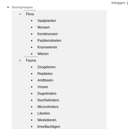
Inloggen
|
Soortgroepen
Flora
Vaatplanten
Mossen
Korstmossen
Paddenstoelen
Kranswieren
Wieren
Fauna
Zoogdieren
Reptielen
Amfibieën
Vissen
Dagvlinders
Nachtvlinders
Microvlinders
Libellen
Weekdieren
Kreeftachtigen