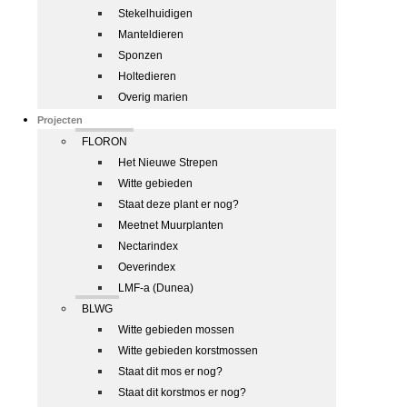
Stekelhuidigen
Manteldieren
Sponzen
Holtedieren
Overig marien
Projecten
FLORON
Het Nieuwe Strepen
Witte gebieden
Staat deze plant er nog?
Meetnet Muurplanten
Nectarindex
Oeverindex
LMF-a (Dunea)
BLWG
Witte gebieden mossen
Witte gebieden korstmossen
Staat dit mos er nog?
Staat dit korstmos er nog?