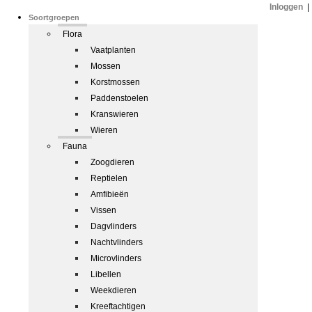
Inloggen
|
Soortgroepen
Flora
Vaatplanten
Mossen
Korstmossen
Paddenstoelen
Kranswieren
Wieren
Fauna
Zoogdieren
Reptielen
Amfibieën
Vissen
Dagvlinders
Nachtvlinders
Microvlinders
Libellen
Weekdieren
Kreeftachtigen