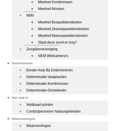
Meetnet Korstmossen
Meetnet Mossen
NMV
Meetnet Bospaddenstoelen
Meetnet Zeereeppaddenstoelen
Meetnet Moeraspaddenstoelen
Staat deze soort er nog?
Zoogdiervereniging
NEM Wildcamera's
Determineren
Eerste Hulp Bij Determineren
Determinatie Vaatplanten
Determinatie Korstmossen
Determinatie Orchideeën
Het veld in
Veldkaart printen
Contactpersonen Natuurgebieden
Waarnemingen
Waarnemingen