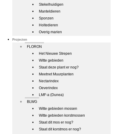
Stekelhuidigen
Manteldieren
Sponzen
Holtedieren
Overig marien
Projecten
FLORON
Het Nieuwe Strepen
Witte gebieden
Staat deze plant er nog?
Meetnet Muurplanten
Nectarindex
Oeverindex
LMF-a (Dunea)
BLWG
Witte gebieden mossen
Witte gebieden korstmossen
Staat dit mos er nog?
Staat dit korstmos er nog?