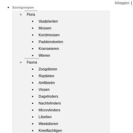
Inloggen
|
Soortgroepen
Flora
Vaatplanten
Mossen
Korstmossen
Paddenstoelen
Kranswieren
Wieren
Fauna
Zoogdieren
Reptielen
Amfibieën
Vissen
Dagvlinders
Nachtvlinders
Microvlinders
Libellen
Weekdieren
Kreeftachtigen