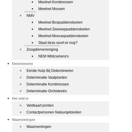
Meetnet Korstmossen
Meetnet Mossen
NMV
Meetnet Bospaddenstoelen
Meetnet Zeereeppaddenstoelen
Meetnet Moeraspaddenstoelen
Staat deze soort er nog?
Zoogdiervereniging
NEM Wildcamera's
Determineren
Eerste Hulp Bij Determineren
Determinatie Vaatplanten
Determinatie Korstmossen
Determinatie Orchideeën
Het veld in
Veldkaart printen
Contactpersonen Natuurgebieden
Waarnemingen
Waarnemingen