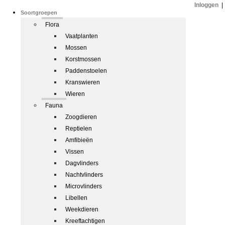
Inloggen
|
Soortgroepen
Flora
Vaatplanten
Mossen
Korstmossen
Paddenstoelen
Kranswieren
Wieren
Fauna
Zoogdieren
Reptielen
Amfibieën
Vissen
Dagvlinders
Nachtvlinders
Microvlinders
Libellen
Weekdieren
Kreeftachtigen