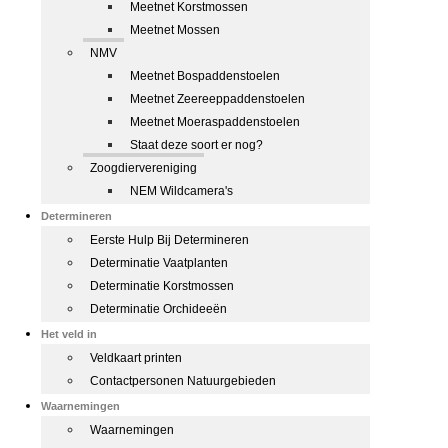
Meetnet Korstmossen
Meetnet Mossen
NMV
Meetnet Bospaddenstoelen
Meetnet Zeereeppaddenstoelen
Meetnet Moeraspaddenstoelen
Staat deze soort er nog?
Zoogdiervereniging
NEM Wildcamera's
Determineren
Eerste Hulp Bij Determineren
Determinatie Vaatplanten
Determinatie Korstmossen
Determinatie Orchideeën
Het veld in
Veldkaart printen
Contactpersonen Natuurgebieden
Waarnemingen
Waarnemingen