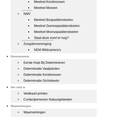
Meetnet Korstmossen
Meetnet Mossen
NMV
Meetnet Bospaddenstoelen
Meetnet Zeereeppaddenstoelen
Meetnet Moeraspaddenstoelen
Staat deze soort er nog?
Zoogdiervereniging
NEM Wildcamera's
Determineren
Eerste Hulp Bij Determineren
Determinatie Vaatplanten
Determinatie Korstmossen
Determinatie Orchideeën
Het veld in
Veldkaart printen
Contactpersonen Natuurgebieden
Waarnemingen
Waarnemingen