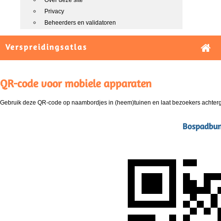
Over deze site
Privacy
Beheerders en validatoren
Verspreidingsatlas
QR-code voor mobiele apparaten
Gebruik deze QR-code op naambordjes in (heem)tuinen en laat bezoekers achterg
Bospadbun