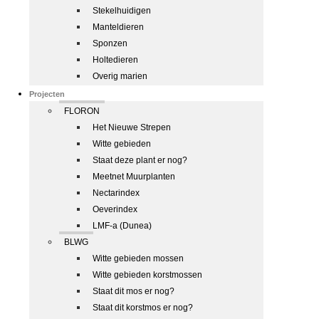
Stekelhuidigen
Manteldieren
Sponzen
Holtedieren
Overig marien
Projecten
FLORON
Het Nieuwe Strepen
Witte gebieden
Staat deze plant er nog?
Meetnet Muurplanten
Nectarindex
Oeverindex
LMF-a (Dunea)
BLWG
Witte gebieden mossen
Witte gebieden korstmossen
Staat dit mos er nog?
Staat dit korstmos er nog?