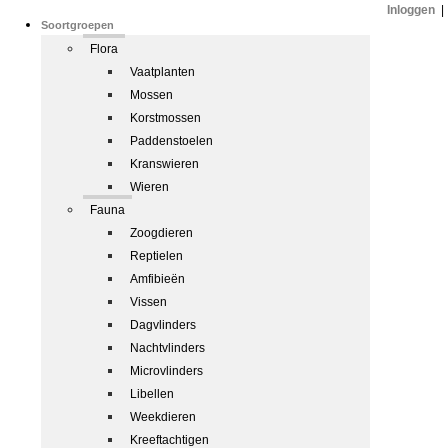
Inloggen
|
Soortgroepen
Flora
Vaatplanten
Mossen
Korstmossen
Paddenstoelen
Kranswieren
Wieren
Fauna
Zoogdieren
Reptielen
Amfibieën
Vissen
Dagvlinders
Nachtvlinders
Microvlinders
Libellen
Weekdieren
Kreeftachtigen