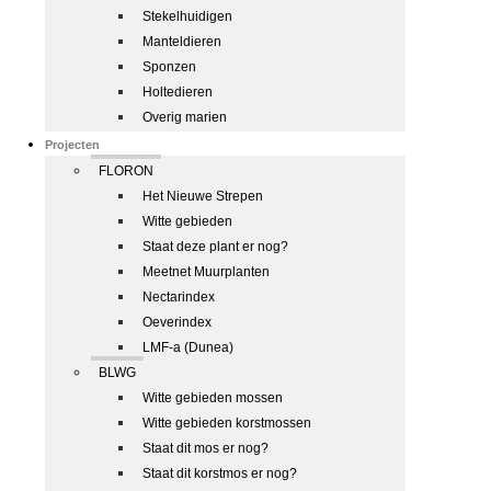
Stekelhuidigen
Manteldieren
Sponzen
Holtedieren
Overig marien
Projecten
FLORON
Het Nieuwe Strepen
Witte gebieden
Staat deze plant er nog?
Meetnet Muurplanten
Nectarindex
Oeverindex
LMF-a (Dunea)
BLWG
Witte gebieden mossen
Witte gebieden korstmossen
Staat dit mos er nog?
Staat dit korstmos er nog?