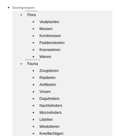
Soortgroepen
Flora
Vaatplanten
Mossen
Korstmossen
Paddenstoelen
Kranswieren
Wieren
Fauna
Zoogdieren
Reptielen
Amfibieën
Vissen
Dagvlinders
Nachtvlinders
Microvlinders
Libellen
Weekdieren
Kreeftachtigen