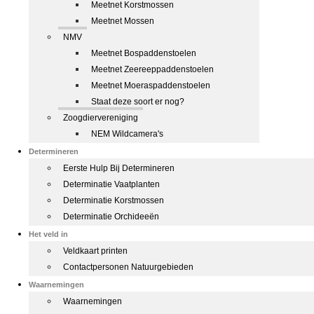
Meetnet Korstmossen
Meetnet Mossen
NMV
Meetnet Bospaddenstoelen
Meetnet Zeereeppaddenstoelen
Meetnet Moeraspaddenstoelen
Staat deze soort er nog?
Zoogdiervereniging
NEM Wildcamera's
Determineren
Eerste Hulp Bij Determineren
Determinatie Vaatplanten
Determinatie Korstmossen
Determinatie Orchideeën
Het veld in
Veldkaart printen
Contactpersonen Natuurgebieden
Waarnemingen
Waarnemingen