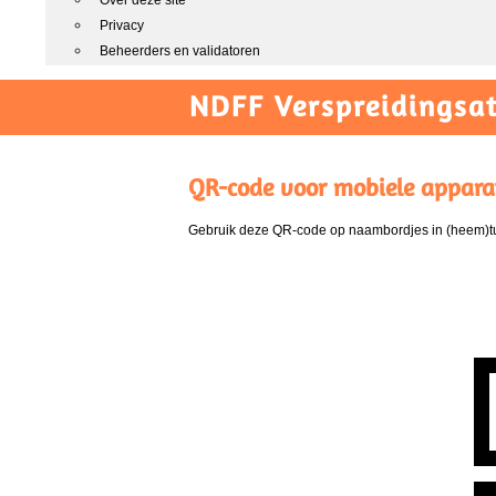
Over deze site
Privacy
Beheerders en validatoren
NDFF Verspreidingsat
QR-code voor mobiele appara
Gebruik deze QR-code op naambordjes in (heem)tui