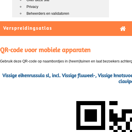
Over deze site
Privacy
Beheerders en validatoren
Verspreidingsatlas
QR-code voor mobiele apparaten
Gebruik deze QR-code op naambordjes in (heem)tuinen en laat bezoekers achterg
Vissige eikenrussula sl, incl. Vissige fluweel-, Vissige knotsv
clavip