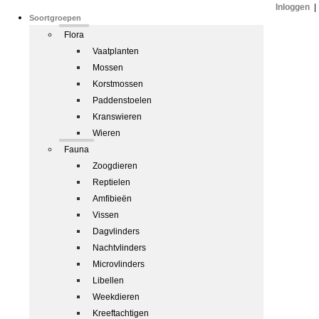
Inloggen
|
Soortgroepen
Flora
Vaatplanten
Mossen
Korstmossen
Paddenstoelen
Kranswieren
Wieren
Fauna
Zoogdieren
Reptielen
Amfibieën
Vissen
Dagvlinders
Nachtvlinders
Microvlinders
Libellen
Weekdieren
Kreeftachtigen