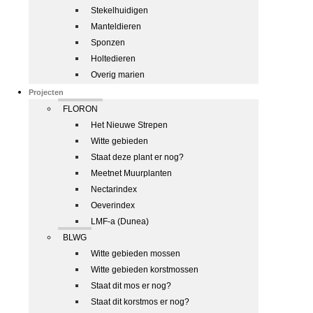
Stekelhuidigen
Manteldieren
Sponzen
Holtedieren
Overig marien
Projecten
FLORON
Het Nieuwe Strepen
Witte gebieden
Staat deze plant er nog?
Meetnet Muurplanten
Nectarindex
Oeverindex
LMF-a (Dunea)
BLWG
Witte gebieden mossen
Witte gebieden korstmossen
Staat dit mos er nog?
Staat dit korstmos er nog?