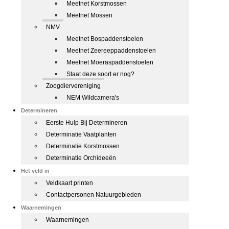
Meetnet Korstmossen
Meetnet Mossen
NMV
Meetnet Bospaddenstoelen
Meetnet Zeereeppaddenstoelen
Meetnet Moeraspaddenstoelen
Staat deze soort er nog?
Zoogdiervereniging
NEM Wildcamera's
Determineren
Eerste Hulp Bij Determineren
Determinatie Vaatplanten
Determinatie Korstmossen
Determinatie Orchideeën
Het veld in
Veldkaart printen
Contactpersonen Natuurgebieden
Waarnemingen
Waarnemingen