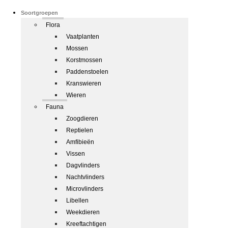
Soortgroepen
Flora
Vaatplanten
Mossen
Korstmossen
Paddenstoelen
Kranswieren
Wieren
Fauna
Zoogdieren
Reptielen
Amfibieën
Vissen
Dagvlinders
Nachtvlinders
Microvlinders
Libellen
Weekdieren
Kreeftachtigen