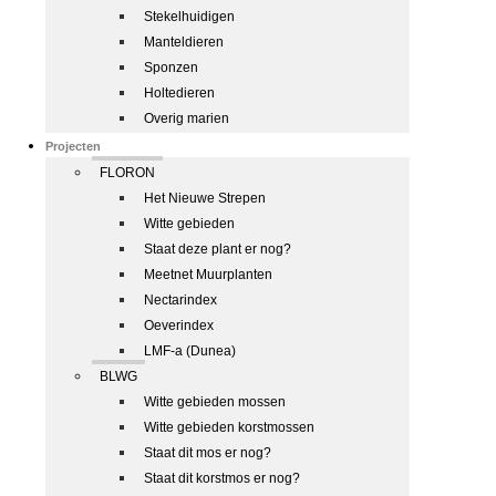
Stekelhuidigen
Manteldieren
Sponzen
Holtedieren
Overig marien
Projecten
FLORON
Het Nieuwe Strepen
Witte gebieden
Staat deze plant er nog?
Meetnet Muurplanten
Nectarindex
Oeverindex
LMF-a (Dunea)
BLWG
Witte gebieden mossen
Witte gebieden korstmossen
Staat dit mos er nog?
Staat dit korstmos er nog?