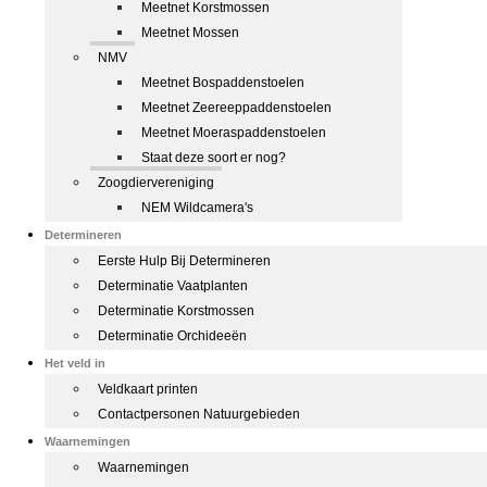
Meetnet Korstmossen
Meetnet Mossen
NMV
Meetnet Bospaddenstoelen
Meetnet Zeereeppaddenstoelen
Meetnet Moeraspaddenstoelen
Staat deze soort er nog?
Zoogdiervereniging
NEM Wildcamera's
Determineren
Eerste Hulp Bij Determineren
Determinatie Vaatplanten
Determinatie Korstmossen
Determinatie Orchideeën
Het veld in
Veldkaart printen
Contactpersonen Natuurgebieden
Waarnemingen
Waarnemingen