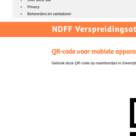
Over deze site
Privacy
Beheerders en validatoren
NDFF Verspreidingsat
QR-code voor mobiele appara
Gebruik deze QR-code op naambordjes in (heem)tui