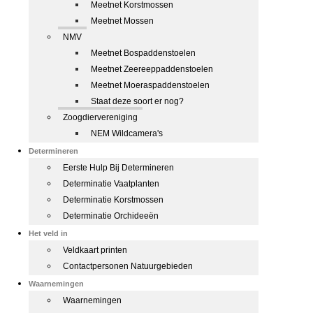
Meetnet Korstmossen
Meetnet Mossen
NMV
Meetnet Bospaddenstoelen
Meetnet Zeereeppaddenstoelen
Meetnet Moeraspaddenstoelen
Staat deze soort er nog?
Zoogdiervereniging
NEM Wildcamera's
Determineren
Eerste Hulp Bij Determineren
Determinatie Vaatplanten
Determinatie Korstmossen
Determinatie Orchideeën
Het veld in
Veldkaart printen
Contactpersonen Natuurgebieden
Waarnemingen
Waarnemingen