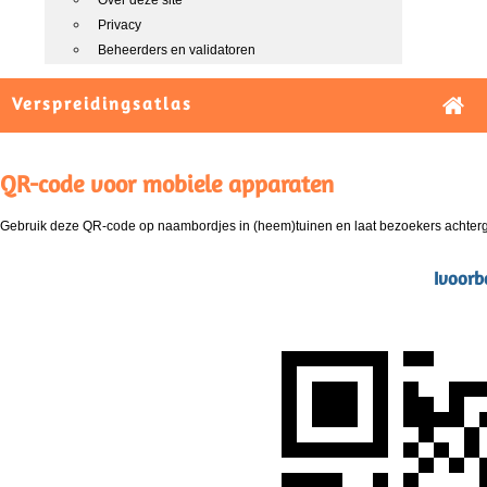
Over deze site
Privacy
Beheerders en validatoren
Verspreidingsatlas
QR-code voor mobiele apparaten
Gebruik deze QR-code op naambordjes in (heem)tuinen en laat bezoekers achterg
Ivoorbo