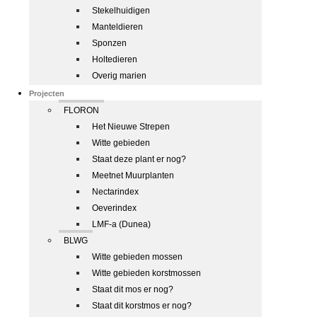
Stekelhuidigen
Manteldieren
Sponzen
Holtedieren
Overig marien
Projecten
FLORON
Het Nieuwe Strepen
Witte gebieden
Staat deze plant er nog?
Meetnet Muurplanten
Nectarindex
Oeverindex
LMF-a (Dunea)
BLWG
Witte gebieden mossen
Witte gebieden korstmossen
Staat dit mos er nog?
Staat dit korstmos er nog?