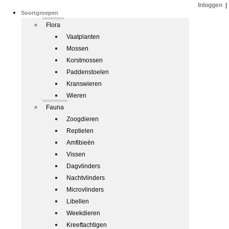
Inloggen
|
Soortgroepen
Flora
Vaatplanten
Mossen
Korstmossen
Paddenstoelen
Kranswieren
Wieren
Fauna
Zoogdieren
Reptielen
Amfibieën
Vissen
Dagvlinders
Nachtvlinders
Microvlinders
Libellen
Weekdieren
Kreeftachtigen