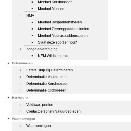
Meetnet Korstmossen
Meetnet Mossen
NMV
Meetnet Bospaddenstoelen
Meetnet Zeereeppaddenstoelen
Meetnet Moeraspaddenstoelen
Staat deze soort er nog?
Zoogdiervereniging
NEM Wildcamera's
Determineren
Eerste Hulp Bij Determineren
Determinatie Vaatplanten
Determinatie Korstmossen
Determinatie Orchideeën
Het veld in
Veldkaart printen
Contactpersonen Natuurgebieden
Waarnemingen
Waarnemingen