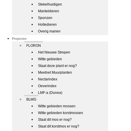
Stekelhuidigen
Manteldieren
Sponzen
Holtedieren
Overig marien
Projecten
FLORON
Het Nieuwe Strepen
Witte gebieden
Staat deze plant er nog?
Meetnet Muurplanten
Nectarindex
Oeverindex
LMF-a (Dunea)
BLWG
Witte gebieden mossen
Witte gebieden korstmossen
Staat dit mos er nog?
Staat dit korstmos er nog?