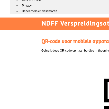
Over deze site
Privacy
Beheerders en validatoren
NDFF Verspreidingsat
QR-code voor mobiele appara
Gebruik deze QR-code op naambordjes in (heem)tui