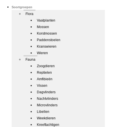
Soortgroepen
Flora
Vaatplanten
Mossen
Korstmossen
Paddenstoelen
Kranswieren
Wieren
Fauna
Zoogdieren
Reptielen
Amfibieën
Vissen
Dagvlinders
Nachtvlinders
Microvlinders
Libellen
Weekdieren
Kreeftachtigen