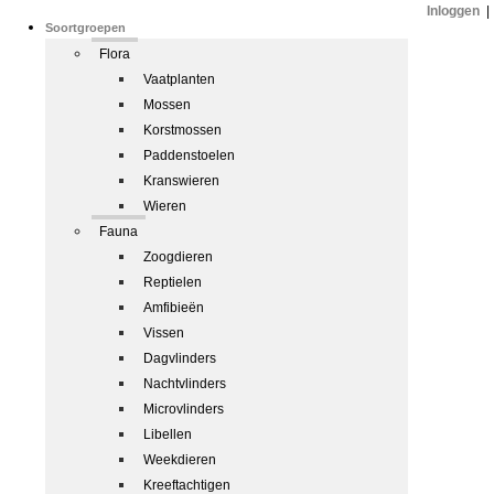
Inloggen
|
Soortgroepen
Flora
Vaatplanten
Mossen
Korstmossen
Paddenstoelen
Kranswieren
Wieren
Fauna
Zoogdieren
Reptielen
Amfibieën
Vissen
Dagvlinders
Nachtvlinders
Microvlinders
Libellen
Weekdieren
Kreeftachtigen