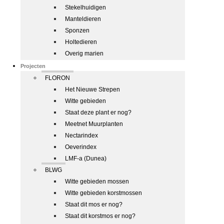
Stekelhuidigen
Manteldieren
Sponzen
Holtedieren
Overig marien
Projecten
FLORON
Het Nieuwe Strepen
Witte gebieden
Staat deze plant er nog?
Meetnet Muurplanten
Nectarindex
Oeverindex
LMF-a (Dunea)
BLWG
Witte gebieden mossen
Witte gebieden korstmossen
Staat dit mos er nog?
Staat dit korstmos er nog?