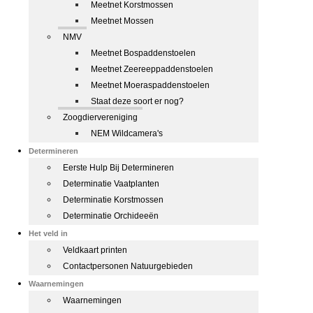
Meetnet Korstmossen
Meetnet Mossen
NMV
Meetnet Bospaddenstoelen
Meetnet Zeereeppaddenstoelen
Meetnet Moeraspaddenstoelen
Staat deze soort er nog?
Zoogdiervereniging
NEM Wildcamera's
Determineren
Eerste Hulp Bij Determineren
Determinatie Vaatplanten
Determinatie Korstmossen
Determinatie Orchideeën
Het veld in
Veldkaart printen
Contactpersonen Natuurgebieden
Waarnemingen
Waarnemingen