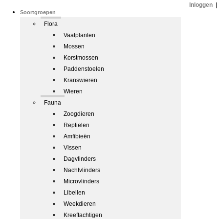
Inloggen
|
Soortgroepen
Flora
Vaatplanten
Mossen
Korstmossen
Paddenstoelen
Kranswieren
Wieren
Fauna
Zoogdieren
Reptielen
Amfibieën
Vissen
Dagvlinders
Nachtvlinders
Microvlinders
Libellen
Weekdieren
Kreeftachtigen