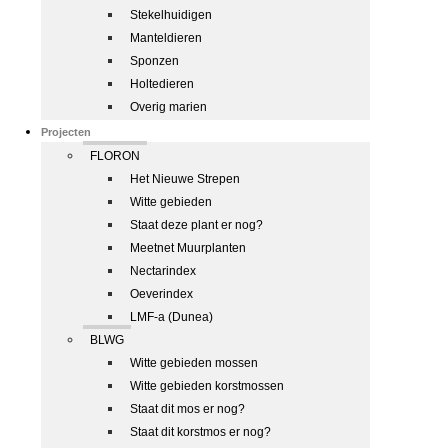
Stekelhuidigen
Manteldieren
Sponzen
Holtedieren
Overig marien
Projecten
FLORON
Het Nieuwe Strepen
Witte gebieden
Staat deze plant er nog?
Meetnet Muurplanten
Nectarindex
Oeverindex
LMF-a (Dunea)
BLWG
Witte gebieden mossen
Witte gebieden korstmossen
Staat dit mos er nog?
Staat dit korstmos er nog?