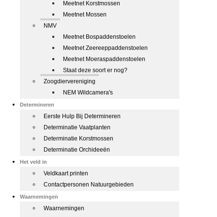
Meetnet Korstmossen
Meetnet Mossen
NMV
Meetnet Bospaddenstoelen
Meetnet Zeereeppaddenstoelen
Meetnet Moeraspaddenstoelen
Staat deze soort er nog?
Zoogdiervereniging
NEM Wildcamera's
Determineren
Eerste Hulp Bij Determineren
Determinatie Vaatplanten
Determinatie Korstmossen
Determinatie Orchideeën
Het veld in
Veldkaart printen
Contactpersonen Natuurgebieden
Waarnemingen
Waarnemingen