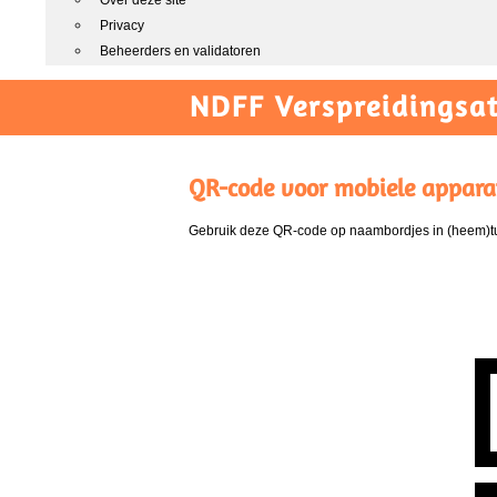
Over deze site
Privacy
Beheerders en validatoren
NDFF Verspreidingsat
QR-code voor mobiele appara
Gebruik deze QR-code op naambordjes in (heem)tui