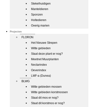
Stekelhuidigen
Manteldieren
Sponzen
Holtedieren
Overig marien
Projecten
FLORON
Het Nieuwe Strepen
Witte gebieden
Staat deze plant er nog?
Meetnet Muurplanten
Nectarindex
Oeverindex
LMF-a (Dunea)
BLWG
Witte gebieden mossen
Witte gebieden korstmossen
Staat dit mos er nog?
Staat dit korstmos er nog?