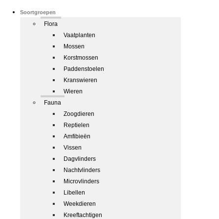
Soortgroepen
Flora
Vaatplanten
Mossen
Korstmossen
Paddenstoelen
Kranswieren
Wieren
Fauna
Zoogdieren
Reptielen
Amfibieën
Vissen
Dagvlinders
Nachtvlinders
Microvlinders
Libellen
Weekdieren
Kreeftachtigen