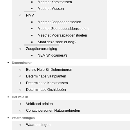
Meetnet Korstmossen
Meetnet Mossen
NMV
Meetnet Bospaddenstoelen
Meetnet Zeereeppaddenstoelen
Meetnet Moeraspaddenstoelen
Staat deze soort er nog?
Zoogdiervereniging
NEM Wildcamera's
Determineren
Eerste Hulp Bij Determineren
Determinatie Vaatplanten
Determinatie Korstmossen
Determinatie Orchideeën
Het veld in
Veldkaart printen
Contactpersonen Natuurgebieden
Waarnemingen
Waarnemingen