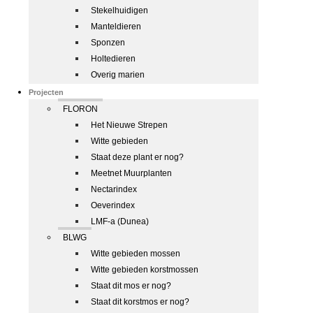
Stekelhuidigen
Manteldieren
Sponzen
Holtedieren
Overig marien
Projecten
FLORON
Het Nieuwe Strepen
Witte gebieden
Staat deze plant er nog?
Meetnet Muurplanten
Nectarindex
Oeverindex
LMF-a (Dunea)
BLWG
Witte gebieden mossen
Witte gebieden korstmossen
Staat dit mos er nog?
Staat dit korstmos er nog?