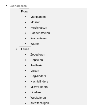
Soortgroepen
Flora
Vaatplanten
Mossen
Korstmossen
Paddenstoelen
Kranswieren
Wieren
Fauna
Zoogdieren
Reptielen
Amfibieën
Vissen
Dagvlinders
Nachtvlinders
Microvlinders
Libellen
Weekdieren
Kreeftachtigen