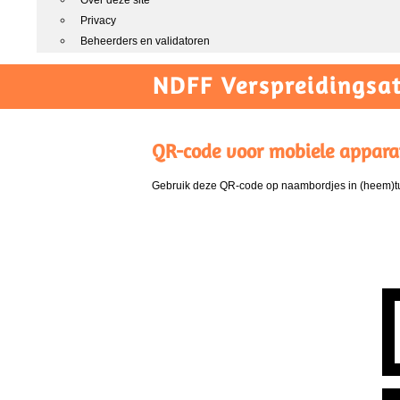
Over deze site
Privacy
Beheerders en validatoren
NDFF Verspreidingsat
QR-code voor mobiele appara
Gebruik deze QR-code op naambordjes in (heem)tui