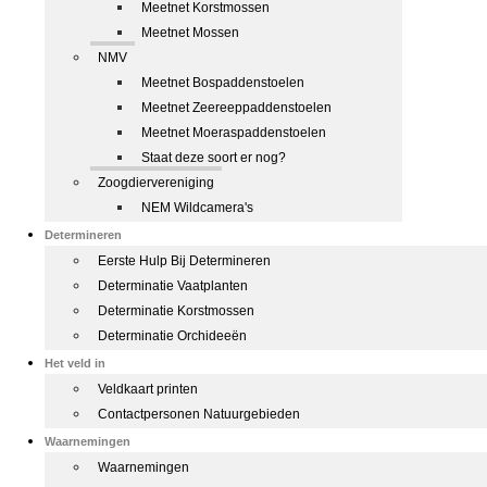
Meetnet Korstmossen
Meetnet Mossen
NMV
Meetnet Bospaddenstoelen
Meetnet Zeereeppaddenstoelen
Meetnet Moeraspaddenstoelen
Staat deze soort er nog?
Zoogdiervereniging
NEM Wildcamera's
Determineren
Eerste Hulp Bij Determineren
Determinatie Vaatplanten
Determinatie Korstmossen
Determinatie Orchideeën
Het veld in
Veldkaart printen
Contactpersonen Natuurgebieden
Waarnemingen
Waarnemingen