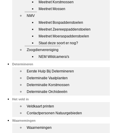
Meetnet Korstmossen
Meetnet Mossen
NMV
Meetnet Bospaddenstoelen
Meetnet Zeereeppaddenstoelen
Meetnet Moeraspaddenstoelen
Staat deze soort er nog?
Zoogdiervereniging
NEM Wildcamera's
Determineren
Eerste Hulp Bij Determineren
Determinatie Vaatplanten
Determinatie Korstmossen
Determinatie Orchideeën
Het veld in
Veldkaart printen
Contactpersonen Natuurgebieden
Waarnemingen
Waarnemingen