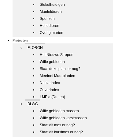
Stekelhuidigen
Manteldieren
Sponzen
Holtedieren
Overig marien
Projecten
FLORON
Het Nieuwe Strepen
Witte gebieden
Staat deze plant er nog?
Meetnet Muurplanten
Nectarindex
Oeverindex
LMF-a (Dunea)
BLWG
Witte gebieden mossen
Witte gebieden korstmossen
Staat dit mos er nog?
Staat dit korstmos er nog?