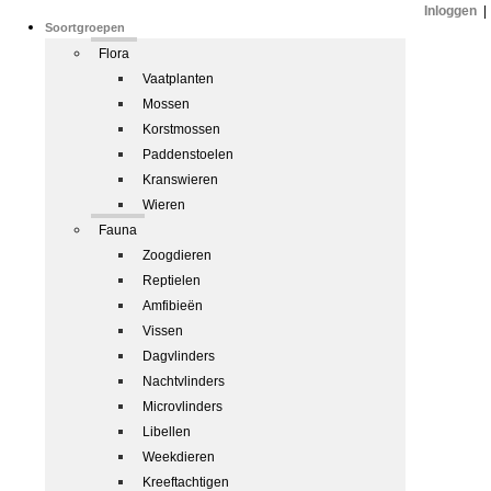
Inloggen
|
Soortgroepen
Flora
Vaatplanten
Mossen
Korstmossen
Paddenstoelen
Kranswieren
Wieren
Fauna
Zoogdieren
Reptielen
Amfibieën
Vissen
Dagvlinders
Nachtvlinders
Microvlinders
Libellen
Weekdieren
Kreeftachtigen