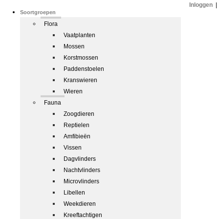
Inloggen
|
Soortgroepen
Flora
Vaatplanten
Mossen
Korstmossen
Paddenstoelen
Kranswieren
Wieren
Fauna
Zoogdieren
Reptielen
Amfibieën
Vissen
Dagvlinders
Nachtvlinders
Microvlinders
Libellen
Weekdieren
Kreeftachtigen