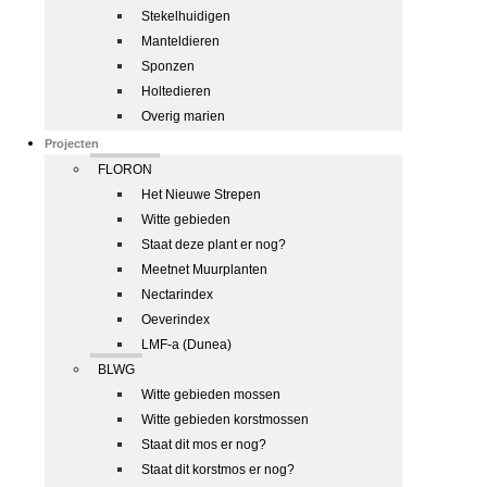
Stekelhuidigen
Manteldieren
Sponzen
Holtedieren
Overig marien
Projecten
FLORON
Het Nieuwe Strepen
Witte gebieden
Staat deze plant er nog?
Meetnet Muurplanten
Nectarindex
Oeverindex
LMF-a (Dunea)
BLWG
Witte gebieden mossen
Witte gebieden korstmossen
Staat dit mos er nog?
Staat dit korstmos er nog?