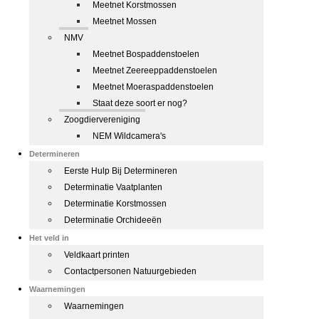
Meetnet Korstmossen
Meetnet Mossen
NMV
Meetnet Bospaddenstoelen
Meetnet Zeereeppaddenstoelen
Meetnet Moeraspaddenstoelen
Staat deze soort er nog?
Zoogdiervereniging
NEM Wildcamera's
Determineren
Eerste Hulp Bij Determineren
Determinatie Vaatplanten
Determinatie Korstmossen
Determinatie Orchideeën
Het veld in
Veldkaart printen
Contactpersonen Natuurgebieden
Waarnemingen
Waarnemingen