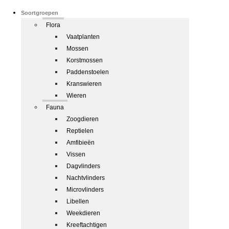
Soortgroepen
Flora
Vaatplanten
Mossen
Korstmossen
Paddenstoelen
Kranswieren
Wieren
Fauna
Zoogdieren
Reptielen
Amfibieën
Vissen
Dagvlinders
Nachtvlinders
Microvlinders
Libellen
Weekdieren
Kreeftachtigen