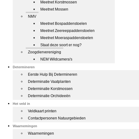
Meetnet Korstmossen
Meetnet Mossen
NMV
Meetnet Bospaddenstoelen
Meetnet Zeereeppaddenstoelen
Meetnet Moeraspaddenstoelen
Staat deze soort er nog?
Zoogdiervereniging
NEM Wildcamera's
Determineren
Eerste Hulp Bij Determineren
Determinatie Vaatplanten
Determinatie Korstmossen
Determinatie Orchideeën
Het veld in
Veldkaart printen
Contactpersonen Natuurgebieden
Waarnemingen
Waarnemingen