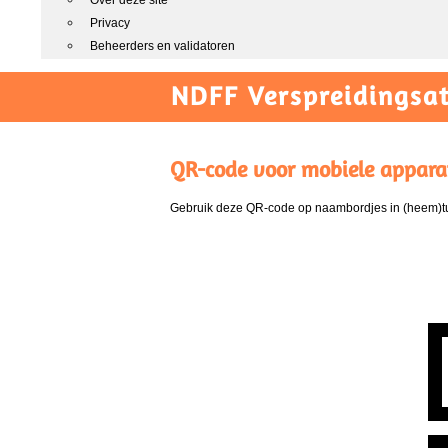
Over deze site
Privacy
Beheerders en validatoren
NDFF Verspreidingsat
QR-code voor mobiele appara
Gebruik deze QR-code op naambordjes in (heem)tui