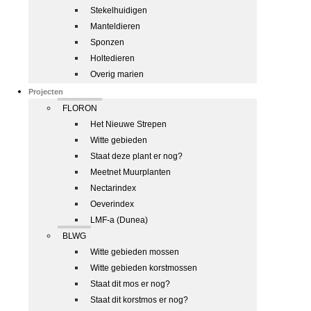
Stekelhuidigen
Manteldieren
Sponzen
Holtedieren
Overig marien
Projecten
FLORON
Het Nieuwe Strepen
Witte gebieden
Staat deze plant er nog?
Meetnet Muurplanten
Nectarindex
Oeverindex
LMF-a (Dunea)
BLWG
Witte gebieden mossen
Witte gebieden korstmossen
Staat dit mos er nog?
Staat dit korstmos er nog?