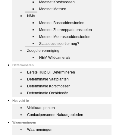
Meetnet Korstmossen
Meetnet Mossen
NMV
Meetnet Bospaddenstoelen
Meetnet Zeereeppaddenstoelen
Meetnet Moeraspaddenstoelen
Staat deze soort er nog?
Zoogdiervereniging
NEM Wildcamera's
Determineren
Eerste Hulp Bij Determineren
Determinatie Vaatplanten
Determinatie Korstmossen
Determinatie Orchideeën
Het veld in
Veldkaart printen
Contactpersonen Natuurgebieden
Waarnemingen
Waarnemingen