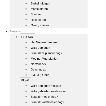
Stekelhuidigen
Manteldieren
Sponzen
Holtedieren
Overig marien
Projecten
FLORON
Het Nieuwe Strepen
Witte gebieden
Staat deze plant er nog?
Meetnet Muurplanten
Nectarindex
Oeverindex
LMF-a (Dunea)
BLWG
Witte gebieden mossen
Witte gebieden korstmossen
Staat dit mos er nog?
Staat dit korstmos er nog?