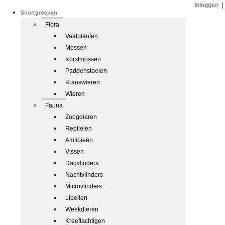
Inloggen
|
Soortgroepen
Flora
Vaatplanten
Mossen
Korstmossen
Paddenstoelen
Kranswieren
Wieren
Fauna
Zoogdieren
Reptielen
Amfibieën
Vissen
Dagvlinders
Nachtvlinders
Microvlinders
Libellen
Weekdieren
Kreeftachtigen